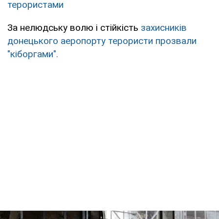
терористами
За нелюдську волю і стійкість
захисників
донецького аеропорту терористи прозвали
"кіборгами".