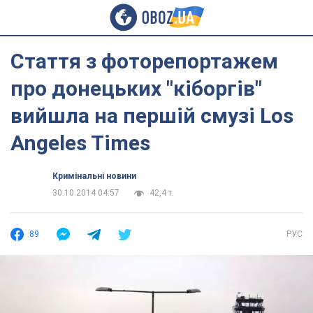
Стаття з фоторепортажем
про донецьких "кіборгів"
вийшла на першій смузі Los
Angeles Times
Кримінальні новини
30.10.2014 04:57
42,4 т.
89
РУС