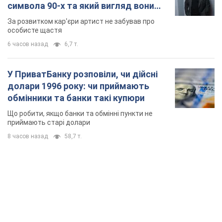
Якою була оригінальна версія гімну України та
чому її боялася Російська імперія: про це не
розповідають у школі
Державним символом є тільки перший куплет та приспів пісні
час назад
2,5 т.
Олександру Пономарьову – 53: що
відомо про трьох дітей секс-
символа 90-х та який вигляд вони
мають
За розвитком кар'єри артист не забував про
особисте щастя
6 часов назад
6,7 т.
У ПриватБанку розповіли, чи дійсні
долари 1996 року: чи приймають
обмінники та банки такі купюри