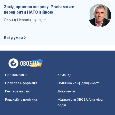
економічний стан. Чи є світло вкінці
тунелю?
Вадим Денисенко
9,1 т.
Чий буде Крим, той і переможе (NSJ), а
українських футбольних чиновників
можуть назвати вбивцями
Олександр Кірш
8,7 т.
Захід проспав загрозу: Росія може
перевірити НАТО війною
Леонід Невзлін
9,3 т.
Всі думки