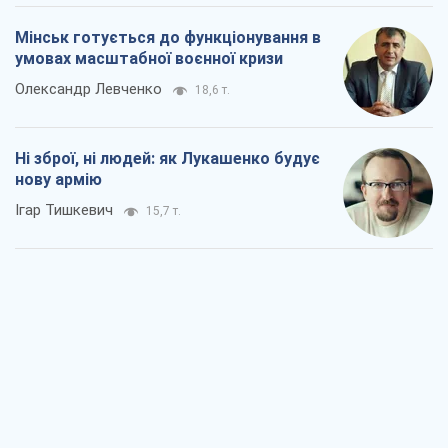
Rest
Думки
Збіг інтересів двох цинічних гравців чи
таємний план Трампа і Путіна?
Віктор Швець
14,3 т.
Мінськ готується до функціонування в
умовах масштабної воєнної кризи
Олександр Левченко
18,6 т.
Ні зброї, ні людей: як Лукашенко будує
нову армію