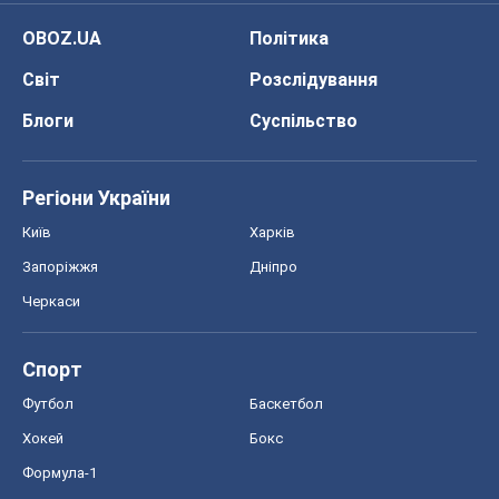
Про компанію
Команда
Правова інформація
Політика конфіденційності
Реклама на сайті
Документи
Редакційна політика
Журналісти OBOZ.UA на місці
подій
OBOZ.UA
Політика
Світ
Розслідування
Блоги
Суспільство
Регіони України