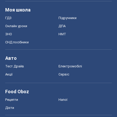
Київ
Харків
Запоріжжя
Дніпро
Черкаси
Спорт
Футбол
Баскетбол
Хокей
Бокс
Формула-1
Моя школа
ГДЗ
Підручники
Онлайн уроки
ДПА
ЗНО
НМТ
СНД посібники