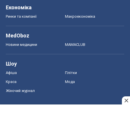
Авто
Тест Драйв
Електромобілі
Акції
Сервіс
Food Oboz
Рецепти
Напої
Дієти
Економіка
Ринки та компанії
Макроекономіка
MedOboz
Новини медицини
MAMACLUB