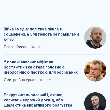
Війна і медіа: політика пішла в
соцмережі, а ЗМІ грають за правилами
ютуб
Павло Казарін
681
У полоні власних міфів: як
Костянтинівка стала головною
ідеологічною пасткою для російських
окупантів
Дмитро Снєгирьов
2,5 т.
Рекрутинг: оновлений і, схоже,
корисний ворожий досвід, або
Діалектика вибагливого боягузтва