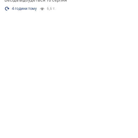
Бесіда відбудеться 10 серпня
4 години тому
6,6 т.