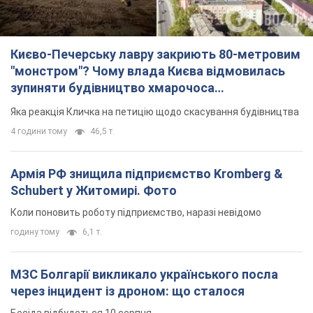
Києво-Печерську лавру закриють 80-метровим
"монстром"? Чому влада Києва відмовилась
зупиняти будівництво хмарочоса
"московського вірянина"
Яка реакція Кличка на петицію щодо скасування будівництва
4 години тому
46,5 т.
Армія РФ знищила підприємство Kromberg &
Schubert у Житомирі. Фото
Коли поновить роботу підприємство, наразі невідомо
годину тому
6,1 т.
МЗС Болгарії викликало українського посла
через інцидент із дроном: що сталося