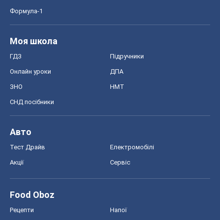
Формула-1
Моя школа
ГДЗ
Підручники
Онлайн уроки
ДПА
ЗНО
НМТ
СНД посібники
Авто
Тест Драйв
Електромобілі
Акції
Сервіс
Food Oboz
Рецепти
Напої