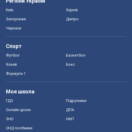
Регіони України
Київ
Харків
Запоріжжя
Дніпро
Черкаси
Спорт
Футбол
Баскетбол
Хокей
Бокс
Формула-1
Моя школа
ГДЗ
Підручники
Онлайн уроки
ДПА
ЗНО
НМТ
СНД посібники