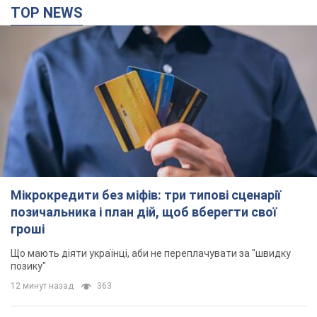
TOP NEWS
Мікрокредити без міфів: три типові сценарії
позичальника і план дій, щоб вберегти свої
гроші
Що мають діяти українці, аби не переплачувати за "швидку
позику"
12 минут назад
363