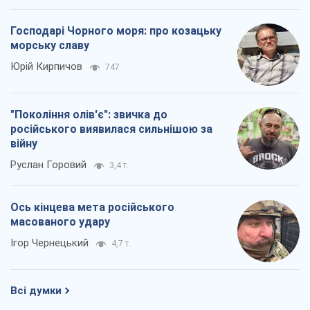
Господарі Чорного моря: про козацьку
морську славу
Юрій Кирпичов
747
"Покоління олів'є": звичка до
російського виявилася сильнішою за
війну
Руслан Горовий
3,4 т.
Ось кінцева мета російського
масованого удару
Ігор Чернецький
4,7 т.
Всі думки