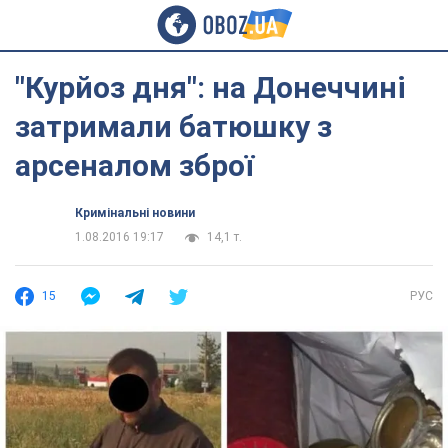
"Курйоз дня": на Донеччині
затримали батюшку з
арсеналом зброї
Кримінальні новини
1.08.2016 19:17
14,1 т.
15
РУС