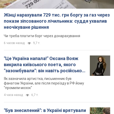
Жінці нарахували 729 тис. грн боргу за газ через
покази зіпсованого лічильника: суддя ухвалив
неочікуване рішення
Чи треба платити борг через донарахування
6 часов назад
9,7 т.
"Це Україна напала!" Оксана Вояж
викрила київського поета, якого
"зазомбували": він навіть російської
не знав, а тепер хоче геноциду
Як зазначила артистка, письменник був
українців
фанатом України, але після переїзду в РФ йому
"промили мозок"
4 часа назад
6,7 т.
"Був знесилений": в Україні врятували