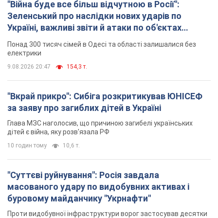
"Війна буде все більш відчутною в Росії":
Зеленський про наслідки нових ударів по
Україні, важливі звіти й атаки по об'єктах
ворога. Відео
Понад 300 тисяч сімей в Одесі та області залишалися без
електрики
9.08.2026 20:47
154,3 т.
"Вкрай прикро": Сибіга розкритикував ЮНІСЕФ
за заяву про загиблих дітей в Україні
Глава МЗС наголосив, що причиною загибелі українських
дітей є війна, яку розв'язала РФ
10 годин тому
10,6 т.
"Суттєві руйнування": Росія завдала
масованого удару по видобувних активах і
буровому майданчику "Укрнафти"
Проти видобувної інфраструктури ворог застосував десятки