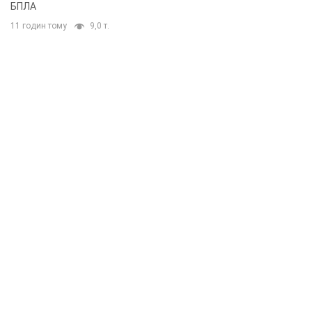
БПЛА
11 годин тому
9,0 т.