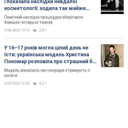
і показала наслідки невдалої
косметології: ходила так майже
місяць
Помітний наслідок процедури зберігався
близько чотирьох тижнів
9.08.2026 13:19
3,8 т.
У 16–17 років могла цілий день не
їсти: українська модель Христина
Пономар розповіла про страшний бік
модельної кар’єри
Модель зізналася, які гонорари отримують її
колеги
9.08.2026 16:25
8,2 т.