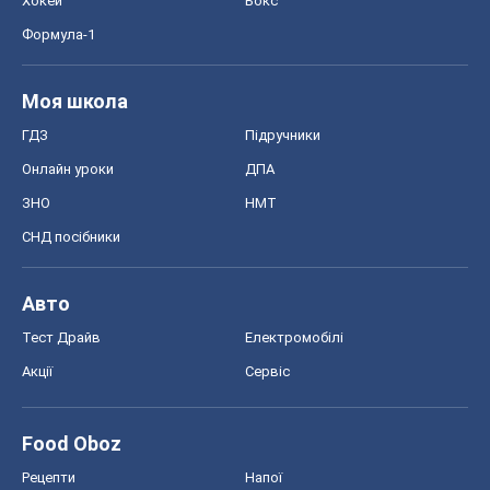
Хокей
Бокс
Формула-1
Моя школа
ГДЗ
Підручники
Онлайн уроки
ДПА
ЗНО
НМТ
СНД посібники
Авто
Тест Драйв
Електромобілі
Акції
Сервіс
Food Oboz
Рецепти
Напої