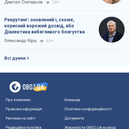
Дмитро Снєгирьов
7,0 т.
Рекрутинг: оновлений і, схоже,
корисний ворожий досвід, або
Діалектика вибагливого боягузтва
Олександр Кірш
5,9 т.
Всі думки
Про компанію
Команда
Правова інформація
Політика конфіденційності
Реклама на сайті
Документи
Редакційна політика
Журналісти OBOZ.UA на місці