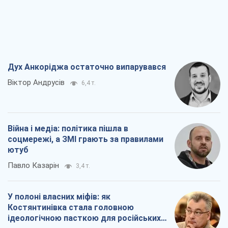
Війна і медіа: політика пішла в
соцмережі, а ЗМІ грають за правилами
ютуб
Павло Казарін
3,4 т.
У полоні власних міфів: як
Костянтинівка стала головною
ідеологічною пасткою для російських
окупантів
Дмитро Снєгирьов
7,0 т.
Рекрутинг: оновлений і, схоже,
корисний ворожий досвід, або
Діалектика вибагливого боягузтва
Олександр Кірш
5,9 т.