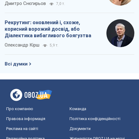
Всі думки
Про компанію
Команда
Правова інформація
Політика конфіденційності
Реклама на сайті
Документи
Редакційна політика
Журналісти OBOZ.UA на місці
подій
OBOZ.UA
Політика
Світ
Розслідування
Блоги
Суспільство