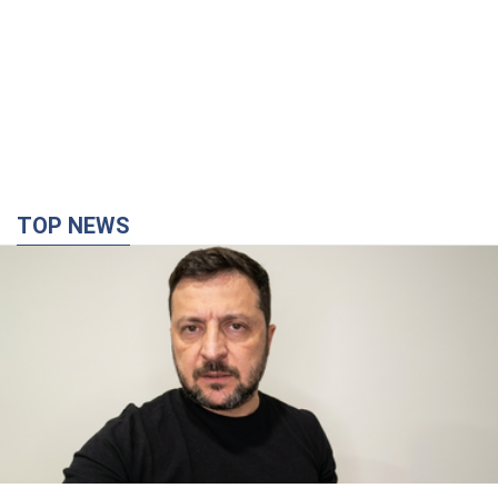
TOP NEWS
"Війна буде все більш відчутною в Росії":
Зеленський про наслідки нових ударів по
Україні, важливі звіти й атаки по об'єктах
ворога. Відео
Понад 300 тисяч сімей в Одесі та області залишалися без
електрики
12 годин тому
154,1 т.