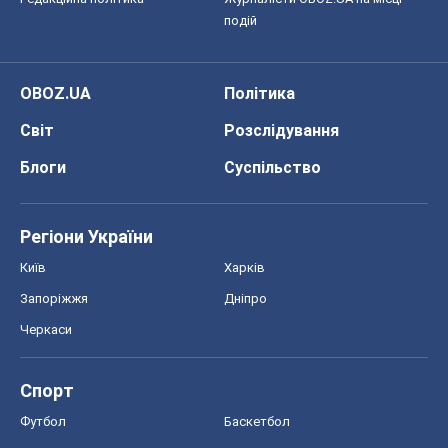
Регіони України
Київ
Харків
Запоріжжя
Дніпро
Черкаси
Спорт
Футбол
Баскетбол
Хокей
Бокс
Формула-1
Моя школа
ГДЗ
Підручники
Онлайн уроки
ДПА
ЗНО
НМТ