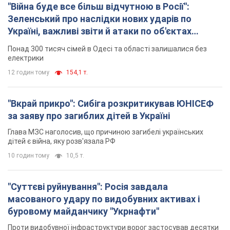
"Вкрай прикро": Сибіга розкритикував ЮНІСЕФ
за заяву про загиблих дітей в Україні
Глава МЗС наголосив, що причиною загибелі українських
дітей є війна, яку розв'язала РФ
10 годин тому
10,5 т.
"Суттєві руйнування": Росія завдала
масованого удару по видобувних активах і
буровому майданчику "Укрнафти"
Проти видобувної інфраструктури ворог застосував десятки
БПЛА
11 годин тому
8,9 т.