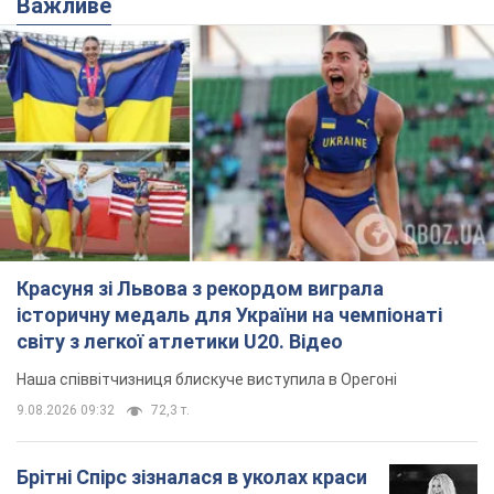
Красуня зі Львова з рекордом виграла
історичну медаль для України на чемпіонаті
світу з легкої атлетики U20. Відео
Наша співвітчизниця блискуче виступила в Орегоні
9.08.2026 09:32
72,3 т.
Брітні Спірс зізналася в уколах краси
і показала наслідки невдалої
косметології: ходила так майже
місяць
Помітний наслідок процедури зберігався
близько чотирьох тижнів
9.08.2026 13:19
3,8 т.
У 16–17 років могла цілий день не
їсти: українська модель Христина