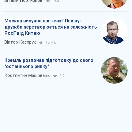
Кремль розпочав підготовку до свого
"останнього ривку"
Костянтин Машовець
5,9 т.
Дух Анкоріджа остаточно випарувався
Віктор Андрусів
6,4 т.