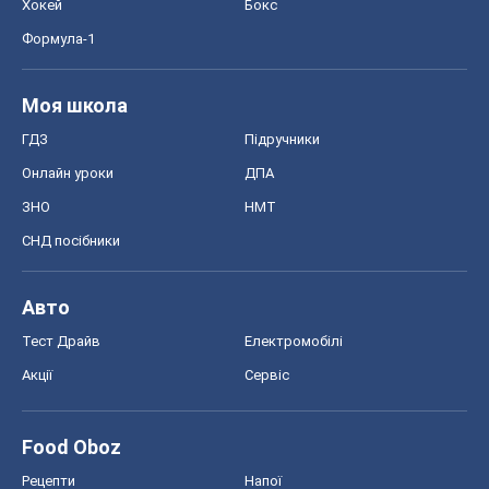
СНД посібники
Авто
Тест Драйв
Електромобілі
Акції
Сервіс
Food Oboz
Рецепти
Напої
Дієти
Економіка
Ринки та компанії
Макроекономіка
MedOboz