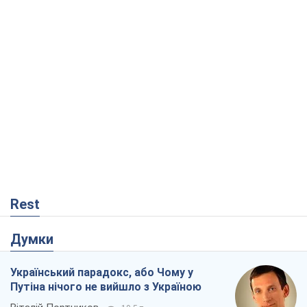
Rest
Думки
Український парадокс, або Чому у
Путіна нічого не вийшло з Україною
Віталій Портников
19,5 т.
Москва висуває претензії Пекіну:
дружба перетворюється на залежність
Росії від Китаю
Віктор Каспрук
15,4 т.