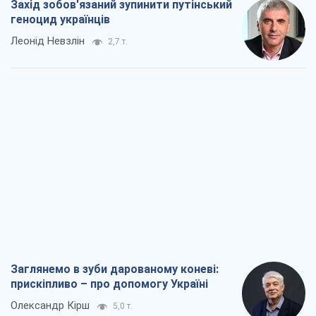
Захід зобов'язаний зупинити путінський
геноцид українців
Леонід Невзлін
2,7 т.
Заглянемо в зуби дарованому коневі:
прискіпливо – про допомогу Україні
Олександр Кірш
5,0 т.