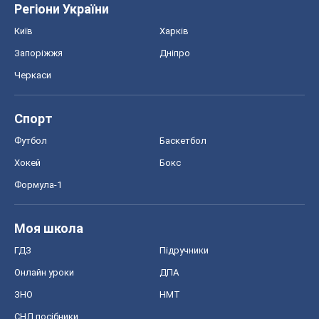
Регіони України
Київ
Харків
Запоріжжя
Дніпро
Черкаси
Спорт
Футбол
Баскетбол
Хокей
Бокс
Формула-1
Моя школа
ГДЗ
Підручники
Онлайн уроки
ДПА
ЗНО
НМТ
СНД посібники