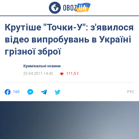
Крутіше "Точки-У": з'явилося
відео випробувань в Україні
грізної зброї
Кримінальні новини
25.04.2017 14:42
111,5 т.
160
РУС