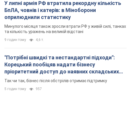
У липні армія РФ втратила рекордну кількість
БпЛА, човнів і катерів: в Міноборони
оприлюднили статистику
Минулого місяця також зросли втрати РФ у живій силі, танках
та кількість уражень на великій відстані
9 годин тому
4,6 т.
"Потрібні швидкі та нестандартні підходи":
Корецький пообіцяв надати бізнесу
пріоритетний доступ до наявних складських
приміщень
Так чи так, бізнес після обстрілів отримає підтримку
5 годин тому
957