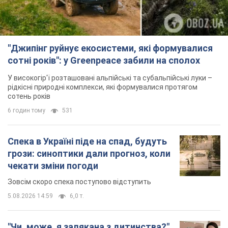
"Джипінг руйнує екосистеми, які формувалися
сотні років": у Greenpeace забили на сполох
У високогір'ї розташовані альпійські та субальпійські луки –
рідкісні природні комплекси, які формувалися протягом
сотень років
6 годин тому
531
Спека в Україні піде на спад, будуть
грози: синоптики дали прогноз, коли
чекати зміни погоди
Зовсім скоро спека поступово відступить
5.08.2026 14:59
6,0 т.
"Чи, може, я залякана з дитинства?"