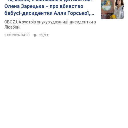
Олена Зарецька – про вбивство
бабусі-дисидентки Алли Горської,
критику Дмитра Стуса та втечу в
OBOZ.UA зустрів онуку художниці-дисидентки в
Португалію з 5 дітьми
Лісабоні
5.08.2026 04:00
25,9 т.