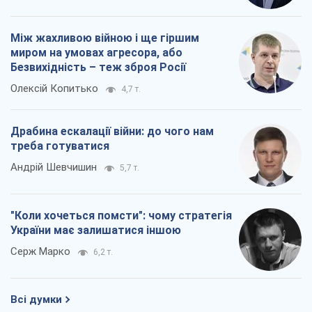
Між жахливою війною і ще гіршим
миром на умовах агресора, або
Безвихідність – теж зброя Росії
Олексій Копитько
4,7 т.
Драбина ескалації війни: до чого нам
треба готуватися
Андрій Шевчишин
5,7 т.
"Коли хочеться помсти": чому стратегія
України має залишатися іншою
Серж Марко
6,2 т.
Всі думки