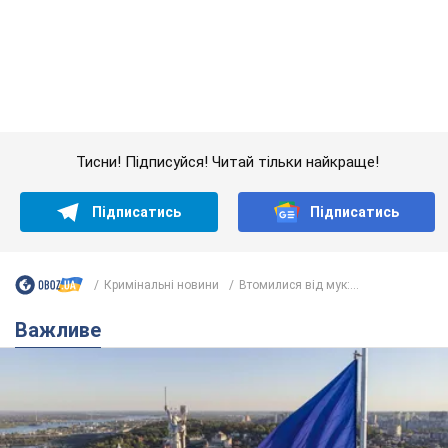
Підписатись
Підписатись
Кримінальні новини
Втомилися від мук:...
Важливе
Якою була оригінальна версія гімну України та
чому її боялася Російська імперія: про це не
розповідають у школі