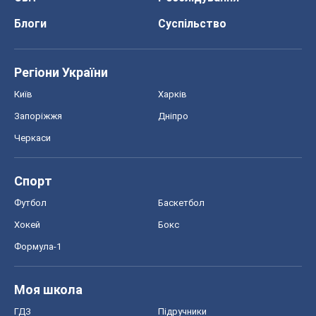
Спорт
Футбол
Баскетбол
Хокей
Бокс
Формула-1
Моя школа
ГДЗ
Підручники
Онлайн уроки
ДПА
ЗНО
НМТ
СНД посібники
Авто
Тест Драйв
Електромобілі