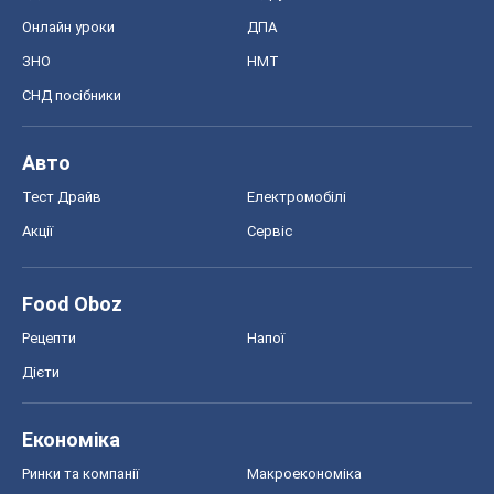
Акції
Сервіс
Food Oboz
Рецепти
Напої
Дієти
Економіка
Ринки та компанії
Макроекономіка
MedOboz
Новини медицини
MAMACLUB
Шоу
Афіша
Плітки