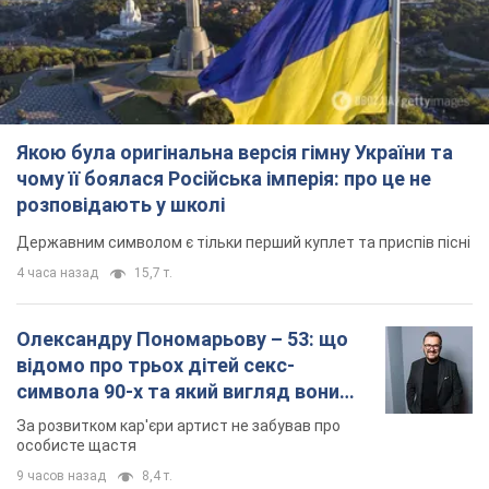
Державним символом є тільки перший куплет та приспів пісні
4 часа назад
15,7 т.
Олександру Пономарьову – 53: що
відомо про трьох дітей секс-
символа 90-х та який вигляд вони
мають
За розвитком кар'єри артист не забував про
особисте щастя
9 часов назад
8,4 т.
У ПриватБанку розповіли, чи дійсні
долари 1996 року: чи приймають
обмінники та банки такі купюри
Що робити, якщо банки та обмінні пункти не
приймають старі долари
11 часов назад
75,6 т.