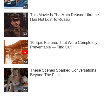
Тисни! Підписуйся! Читай тільки найкраще!