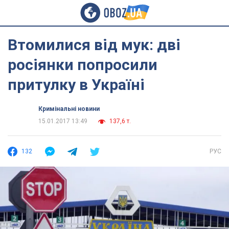
Втомилися від мук: дві
росіянки попросили
притулку в Україні
Кримінальні новини
15.01.2017 13:49
137,6 т.
132
РУС