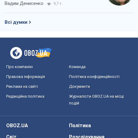
Про компанію
Команда
Правова інформація
Політика конфіденційності
Реклама на сайті
Документи
Редакційна політика
Журналісти OBOZ.UA на місці
подій
OBOZ.UA
Політика
Світ
Розслідування
Блоги
Суспільство
Регіони України
Київ
Харків
Запоріжжя
Дніпро
Черкаси