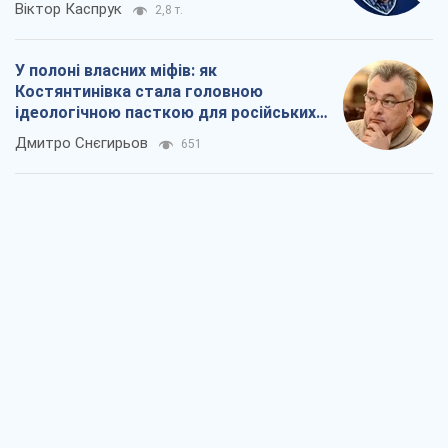
Рекрутинг: оновлений і, схоже,
корисний ворожий досвід, або
Діалектика вибагливого боягузтва
Олександр Кірш
855
Ні зброї, ні людей: як Лукашенко будує
нову армію
Ігар Тишкевич
16,3 т.