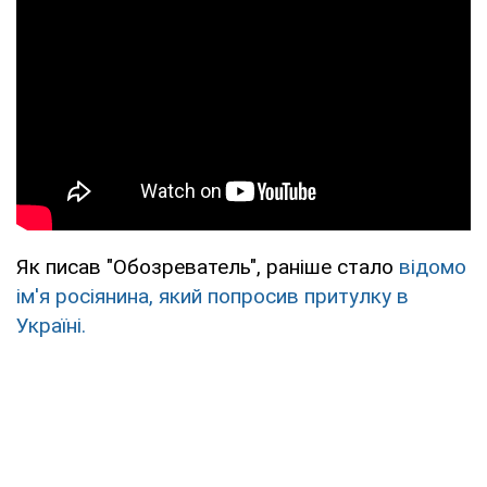
Як писав "Обозреватель", раніше стало
відомо
ім'я росіянина, який попросив притулку в
Україні.