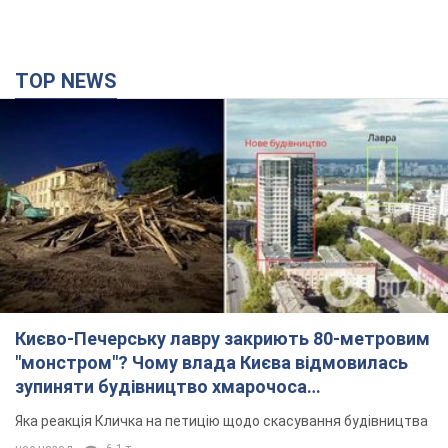
Києво-Печерську лавру закриють 80-метровим
"монстром"? Чому влада Києва відмовилась
зупиняти будівництво хмарочоса
"московського вірянина"
Яка реакція Кличка на петицію щодо скасування будівництва
час назад
6,1 т.
Армія Росії здійснила масовану атаку на Одесу:
горіла історична частина міста, є постраждалі.
Фото та відео
Для терору ворог застосував ракети та дрони
2 часа назад
52,0 т.