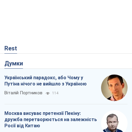
Думки
Український парадокс, або Чому у
Путіна нічого не вийшло з Україною
Віталій Портников
114
Москва висуває претензії Пекіну:
дружба перетворюється на залежність
Росії від Китаю
Віктор Каспрук
2,8 т.
У полоні власних міфів: як
Костянтинівка стала головною
ідеологічною пасткою для російських
окупантів
Дмитро Снєгирьов
651