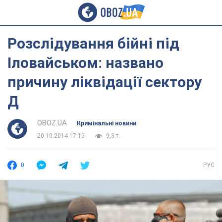
Розслідування бійні під
Іловайськом: названо
причину ліквідації сектору
Д
OBOZ.UA
Кримінальні новини
20.10.2014 17:15
9,3 т.
0
РУС