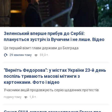
Зеленський вперше прибув до Сербії:
планується зустріч із Вучичем і не лише. Відео
Це перший візит глави держави до Бєлграда
29 хвилин тому
59,3 т.
"Верніть Федорова": у містах України 23-й день
поспіль тривають масові мітинги з
картонками. Фото і відео
Учасники акцій продовжують серію щоденних протестів
годину тому
1,8 т.