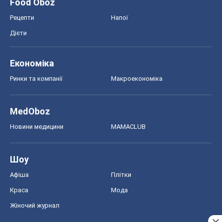
Food Oboz
Рецепти
Напої
Дієти
Економіка
Ринки та компанії
Макроекономіка
MedOboz
Новини медицини
MAMACLUB
Шоу
Афіша
Плітки
Краса
Мода
Жіночий журнал