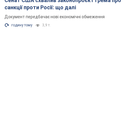
Сенат США схвалив законопроєкт Грема про
санкції проти Росії: що далі
Документ передбачає нові економічні обмеження
годину тому
3,9 т.