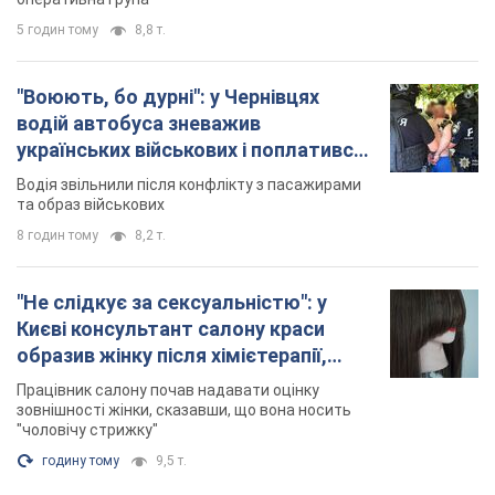
5 годин тому
8,8 т.
"Воюють, бо дурні": у Чернівцях
водій автобуса зневажив
українських військових і поплатився.
Відео
Водія звільнили після конфлікту з пасажирами
та образ військових
8 годин тому
8,2 т.
"Не слідкує за сексуальністю": у
Києві консультант салону краси
образив жінку після хімієтерапії,
розгорівся скандал. Фото
Працівник салону почав надавати оцінку
зовнішності жінки, сказавши, що вона носить
"чоловічу стрижку"
годину тому
9,5 т.