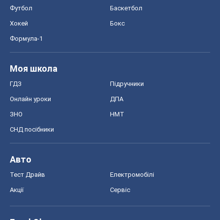
Футбол
Баскетбол
Хокей
Бокс
Формула-1
Моя школа
ГДЗ
Підручники
Онлайн уроки
ДПА
ЗНО
НМТ
СНД посібники
Авто
Тест Драйв
Електромобілі
Акції
Сервіс