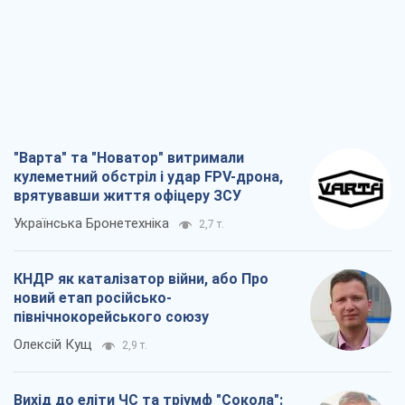
"Варта" та "Новатор" витримали
кулеметний обстріл і удар FPV-дрона,
врятувавши життя офіцеру ЗСУ
Українська Бронетехніка
2,7 т.
КНДР як каталізатор війни, або Про
новий етап російсько-
північнокорейського союзу
Олексій Кущ
2,9 т.
Вихід до еліти ЧС та тріумф "Сокола":