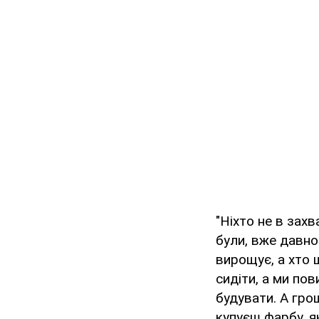
"Ніхто не в захва
були, вже давно
вирощує, а хто щ
сидіти, а ми по
будувати. А гро
купуєш фарбу, я