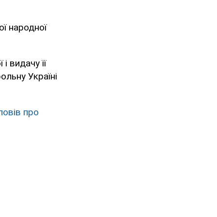
ої народної
і видачу її
ольну Україні
повів про