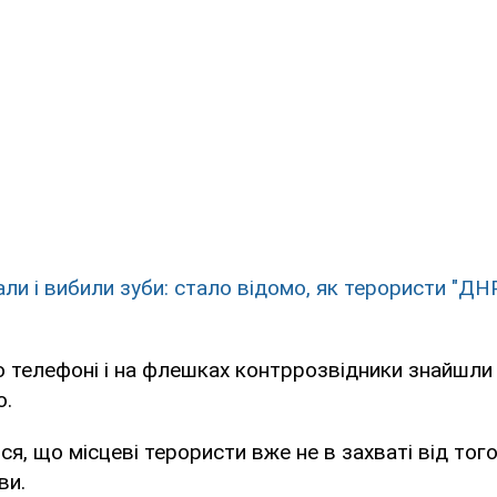
ли і вибили зуби: стало відомо, як терористи "ДН
го телефоні і на флешках контррозвідники знайшли 
о.
ся, що місцеві терористи вже не в захваті від тог
ви.