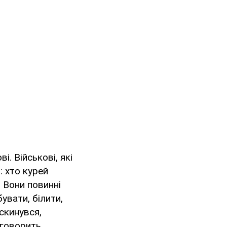
ві. Військові, які
: хто курей
. Вони повинні
увати, білити,
скинувся,
 говорить