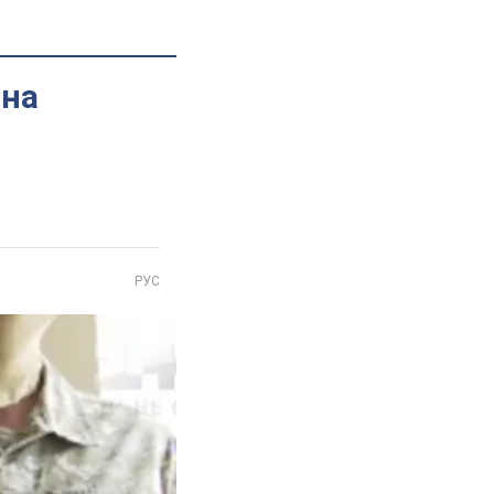
 на
РУС