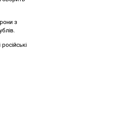
хрони з
ублів.
 російські