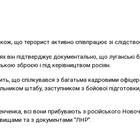
кож, що терорист активно співпрацює зі слідство
нях він підтверджує документально, що луганські 
ькою зброєю і під керівництвом росіян.
ить, що спілкувався з багатьма кадровими офіцер
альником штабу, заступником з бойової підготовки
нченка, всі вони прибувають з російського Новоч
звищами та з документами "ЛНР".