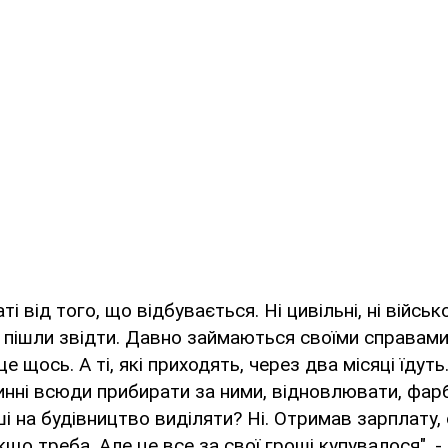
ті від того, що відбувається. Ні цивільні, ні військо
 пішли звідти. Давно займаються своїми справами
е щось. А ті, які приходять, через два місяці їдуть
винні всюди прибирати за ними, відновлювати, фарб
ші на будівництво виділяти? Ні. Отримав зарплату, 
кщо треба. Але це все за свої гроші купувалося", -