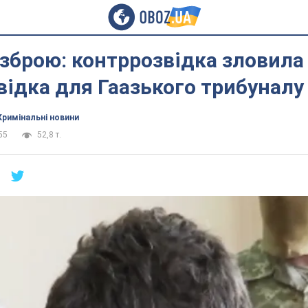
зброю: контррозвідка зловила
відка для Гаазького трибуналу
Кримінальні новини
55
52,8 т.