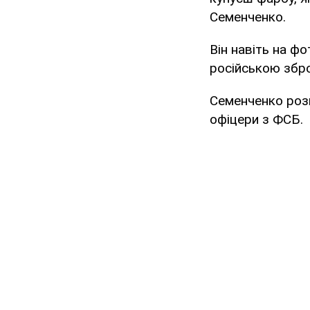
Семенченко.
Він навіть на ф
російською збро
Семенченко розп
офіцери з ФСБ.