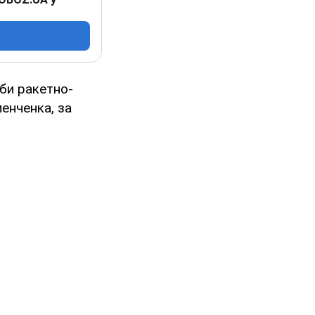
би ракетно-
енченка, за