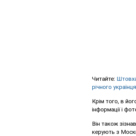
Читайте:
Штовха
річного українця
Крім того, в йо
інформації і фот
Він також зізнав
керують з Моск