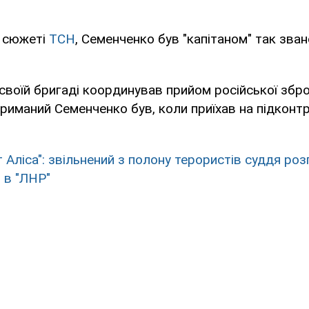
у сюжеті
ТСН
, Семенченко був "капітаном" так зван
своїй бригаді координував прийом російської зброї 
риманий Семенченко був, коли приїхав на підконтр
 Аліса": звільнений з полону терористів суддя роз
 в "ЛНР"