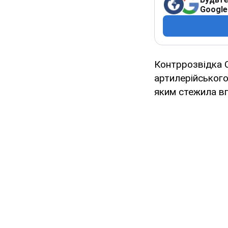
Google
Контррозвідка 
артилерійського
яким стежила в