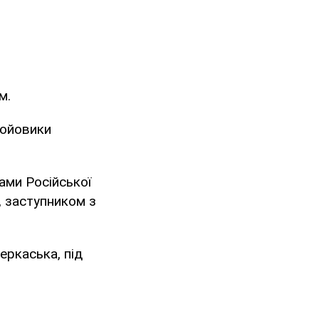
м.
бойовики
ами Російської
, заступником з
еркаська, під