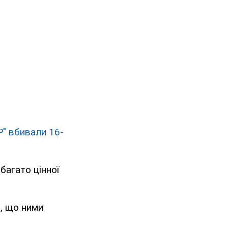
Р" вбивали 16-
багато цінної
о, що ними