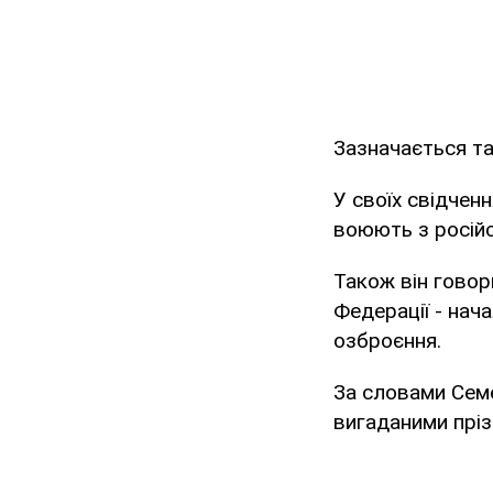
Зазначається та
У своїх свідчен
воюють з російс
Також він говор
Федерації - нач
озброєння.
За словами Семе
вигаданими прі