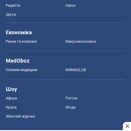
Рецепти
Напої
Дієти
Економіка
Ринки та компанії
Макроекономіка
MedOboz
Новини медицини
MAMACLUB
Шоу
Афіша
Плітки
Краса
Мода
Жіночий журнал