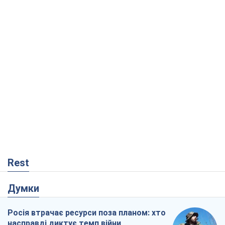
Rest
Думки
Росія втрачає ресурси поза планом: хто
насправді диктує темп війни