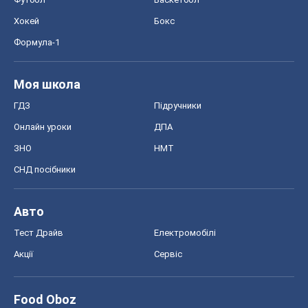
Хокей
Бокс
Формула-1
Моя школа
ГДЗ
Підручники
Онлайн уроки
ДПА
ЗНО
НМТ
СНД посібники
Авто
Тест Драйв
Електромобілі
Акції
Сервіс
Food Oboz