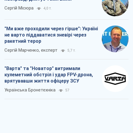
Сергій Місюра
4,0 т.
"Ми вже проходили через гірше": Україні
не варто піддаватися зневірі через
ракетний терор
Сергій Марченко, експерт
5,7 т.
"Варта" та "Новатор" витримали
кулеметний обстріл і удар FPV-дрона,
врятувавши життя офіцеру ЗСУ
Українська Бронетехніка
57