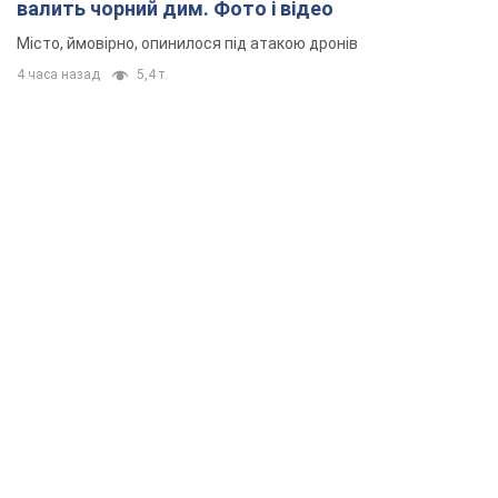
валить чорний дим. Фото і відео
Місто, ймовірно, опинилося під атакою дронів
4 часа назад
5,4 т.