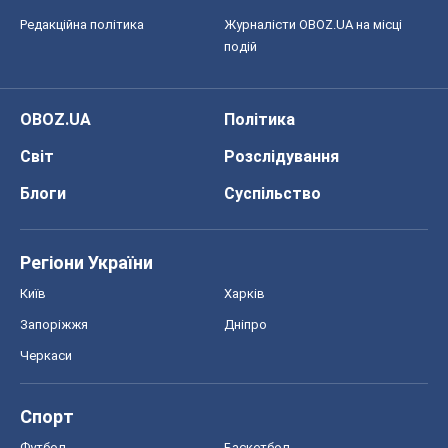
Редакційна політика
Журналісти OBOZ.UA на місці
подій
OBOZ.UA
Політика
Світ
Розслідування
Блоги
Суспільство
Регіони України
Київ
Харків
Запоріжжя
Дніпро
Черкаси
Спорт
Футбол
Баскетбол