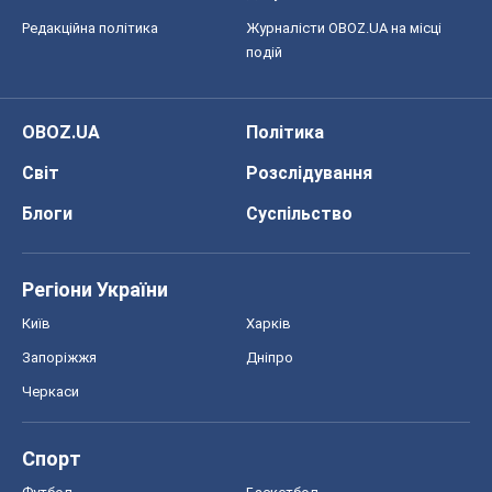
Регіони України
Київ
Харків
Запоріжжя
Дніпро
Черкаси
Спорт
Футбол
Баскетбол
Хокей
Бокс
Формула-1
Моя школа
ГДЗ
Підручники
Онлайн уроки
ДПА