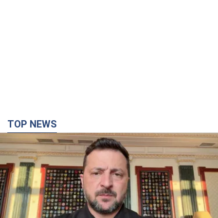
TOP NEWS
"Захист нашого життя": Зеленський про
антибалістику FREYJA, санкції проти Росії й
підтримку аграріїв. Відео
Європейські партнери долучаються до спільного проєкту
2 години тому
35,1 т.