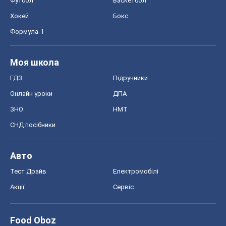
ЗНО
НМТ
СНД посібники
Авто
Тест Драйв
Електромобілі
Акції
Сервіс
Food Oboz
Рецепти
Напої
Дієти
Економіка
Ринки та компанії
Макроекономіка