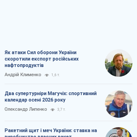
нафтопродуктів
Андрій Клименко
1,6 т.
Два супертурніри Магучіх: спортивний
календар осені 2026 року
Олександр Липенко
3,7 т.
Ракетний щит і меч України: ставка на
виробництво власних ракет
Кирило Татарінов
2,3 т.
Посмертна "презумпція винуватості":
хто дозволив ТЦК судити загиблих
захисників
Марина Ставнійчук
5,6 т.