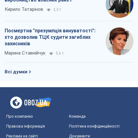
Всі думки
Про компанію
Команда
Правова інформація
Політика конфіденційності
Реклама на сайті
Документи
Редакційна політика
Журналісти OBOZ.UA на місці
подій
OBOZ.UA
Політика
Світ
Розслідування
Блоги
Суспільство