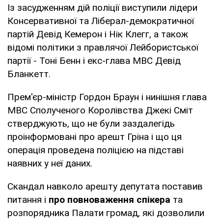
Із засудженням дій поліції виступили лідери
Консервативної та Ліберал-демократичної
партій Девід Кемерон і Нік Клегг, а також
відомі політики з правлячої Лейбористської
партії - Тоні Бенн і екс-глава МВС Девід
Бланкетт.
Прем'єр-міністр Гордон Браун і нинішня глава
МВС Сполученого Королівства Джекі Сміт
стверджують, що не були заздалегідь
проінформовані про арешт Гріна і що ця
операція проведена поліцією на підставі
наявних у неї даних.
Скандал навколо арешту депутата поставив
питання і
про повноваження спікера
та
розпорядника Палати громад, які дозволили