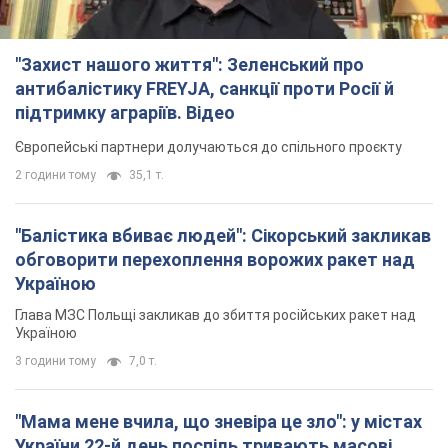
"Балістика вбиває людей": Сікорський закликав
обговорити перехоплення ворожих ракет над
Україною
Глава МЗС Польщі закликав до збиття російських ракет над
Україною
3 години тому
7,0 т.
"Мама мене вчила, що зневіра це зло": у містах
України 22-й день поспіль тривають масові
мітинги за повернення Федорова. Фото і відео
У різних регіонах країни люди й надалі виходять на акції
19 хвилин тому
624