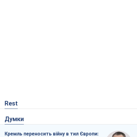
Rest
Думки
Кремль переносить війну в тил Європи:
під загрозою критична логістика
Віктор Ягун
8,8 т.
На якому боці історії виступає Дональд
Трамп?
Віктор Каспрук
7,3 т.