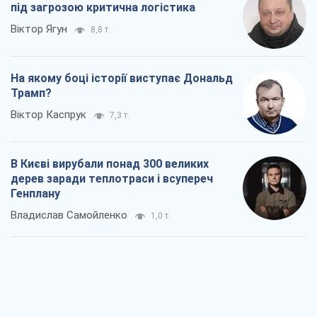
В Києві вирубали понад 300 великих
дерев заради теплотраси і всупереч
Генплану
Владислав Самойленко
1,0 т.
Як атаки Сил оборони України
скоротили експорт російських