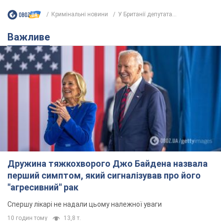
Дружина тяжкохворого Джо Байдена назвала
перший симптом, який сигналізував про його
"агресивний" рак
Спершу лікарі не надали цьому належної уваги
10 годин тому
13,8 т.
Відпустка Лесі Нікітюк у Карпатах
обернулася скандалом: чому ведучу
несправедливо захейтили
Знаменитість вийшла на пряму комунікацію в
мережі та розставила всі крапки над "і"
5 годин тому
10,3 т.