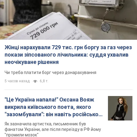
Жінці нарахували 729 тис. грн боргу за газ через
покази зіпсованого лічильника: суддя ухвалив
неочікуване рішення
Чи треба платити борг через донарахування
5 часов назад
6,8 т.
"Це Україна напала!" Оксана Вояж
викрила київського поета, якого
"зазомбували": він навіть російської
не знав, а тепер хоче геноциду
Як зазначила артистка, письменник був
українців
фанатом України, але після переїзду в РФ йому
"промили мозок"