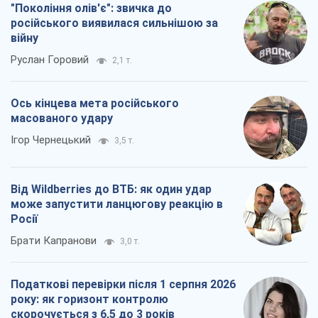
"Покоління олів'є": звичка до
російського виявилася сильнішою за
війну
Руслан Горовий
2,1 т.
Ось кінцева мета російського
масованого удару
Ігор Чернецький
3,5 т.
Від Wildberries до ВТБ: як один удар
може запустити ланцюгову реакцію в
Росії
Брати Капранови
3,0 т.
Податкові перевірки після 1 серпня 2026
року: як горизонт контролю
скорочується з 6,5 до 3 років