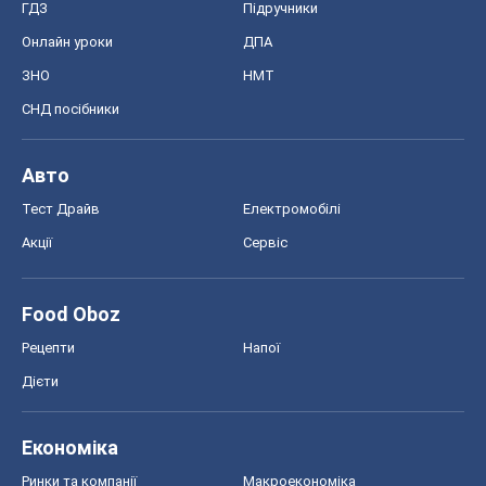
ГДЗ
Підручники
Онлайн уроки
ДПА
ЗНО
НМТ
СНД посібники
Авто
Тест Драйв
Електромобілі
Акції
Сервіс
Food Oboz
Рецепти
Напої
Дієти
Економіка
Ринки та компанії
Макроекономіка