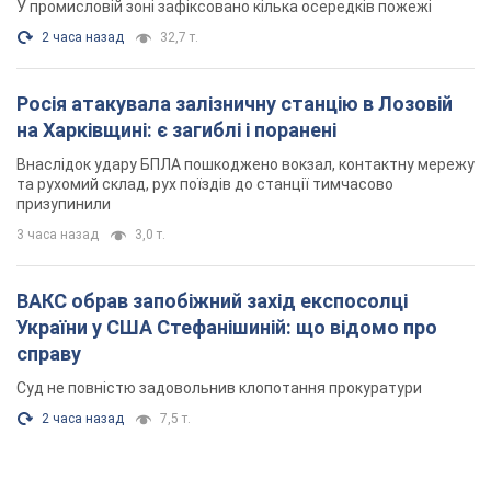
У промисловій зоні зафіксовано кілька осередків пожежі
2 часа назад
32,7 т.
Росія атакувала залізничну станцію в Лозовій
на Харківщині: є загиблі і поранені
Внаслідок удару БПЛА пошкоджено вокзал, контактну мережу
та рухомий склад, рух поїздів до станції тимчасово
призупинили
3 часа назад
3,0 т.
ВАКС обрав запобіжний захід експосолці
України у США Стефанішиній: що відомо про
справу
Суд не повністю задовольнив клопотання прокуратури
2 часа назад
7,5 т.