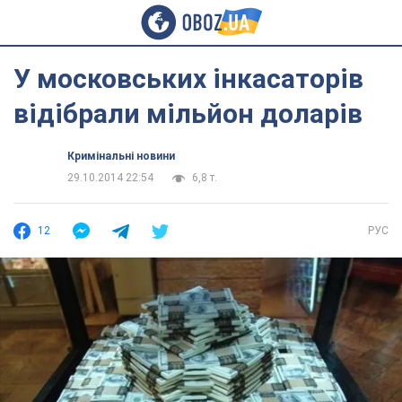
У московських інкасаторів
відібрали мільйон доларів
Кримінальні новини
29.10.2014 22:54
6,8 т.
12
РУС