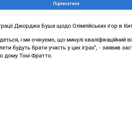
Підписатися
трації Джорджа Буша щодо Олімпійських ігор в Кит
деться, і ми очікуємо, що минулі кваліфікаційний в
ети будуть брати участь у цих іграх", - заявив за
о дому Тоні Фратто.