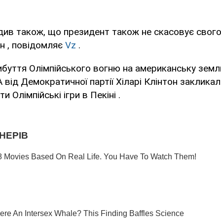
ив також, що президент також не скасовує свого 
ін , повідомляє
Vz
.
буття Олімпійського вогню на американську земл
від Демократичної партії Хіларі Клінтон заклик
 Олімпійські ігри в Пекіні .