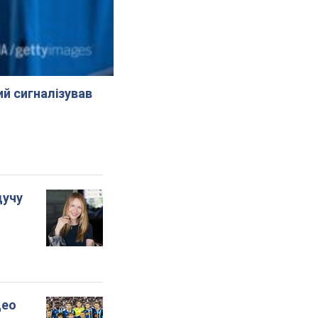
й сигналізував
дучу
део