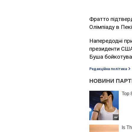
Фратто підтверд
Олімпіаду в Пек
Напередодні при
президенти США 
Буша бойкотувати
Редакційна політика