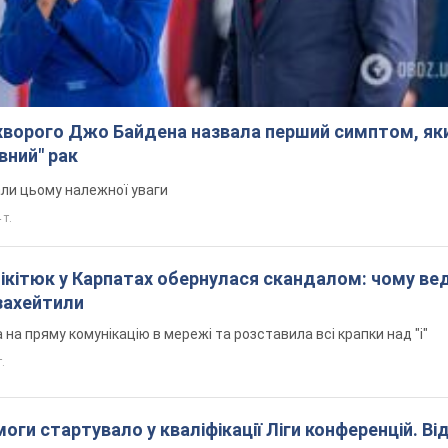
ворого Джо Байдена назвала перший симптом, яки
вний" рак
али цьому належної уваги
 т.
Нікітюк у Карпатах обернулася скандалом: чому ве
захейтили
на пряму комунікацію в мережі та розставила всі крапки над "і"
.
оги стартувало у кваліфікації Ліги конференцій. Ві