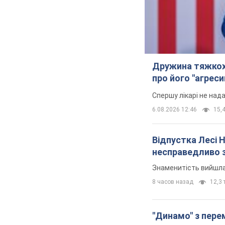
Дружина тяжкох
про його "агреси
Спершу лікарі не над
6.08.2026 12:46
15,4
Відпустка Лесі 
несправедливо 
Знаменитість вийшла 
8 часов назад
12,3 т
"Динамо" з перем