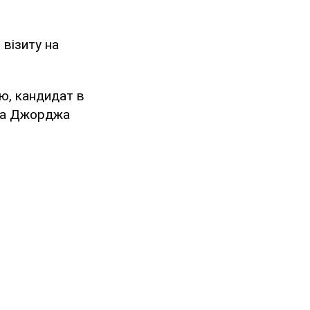
візиту на
ю, кандидат в
ала Джорджа