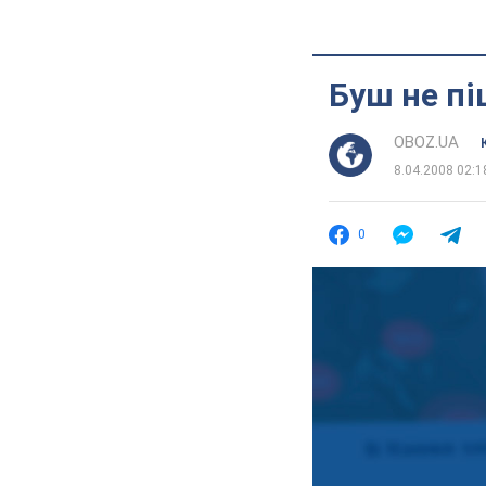
Буш не пі
OBOZ.UA
8.04.2008 02:1
0