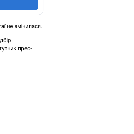
аї не змінилася.
ідбір
ступник прес-