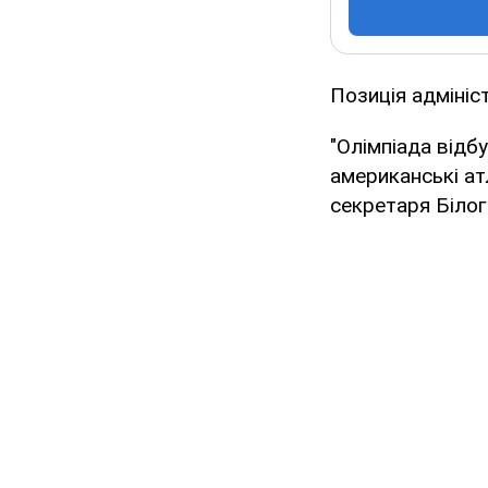
Позиція адмініс
"Олімпіада відбу
американські атл
секретаря Білог