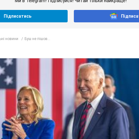
Ми в Telegram! Підписуйся! Читай тільки найкраще!
Підписатись
Підписа
ьні новини
Буш не пішов...