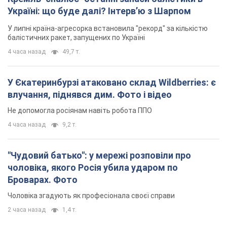
Україні: що буде далі? Інтерв’ю з Шарпом
У липні країна-агресорка встановила "рекорд" за кількістю
балістичних ракет, запущених по Україні
4 часа назад
49,7 т.
У Єкатеринбурзі атаковано склад Wildberries: є
влучання, піднявся дим. Фото і відео
Не допомогла росіянам навіть робота ППО
4 часа назад
9,2 т.
"Чудовий батько": у мережі розповіли про
чоловіка, якого Росія убила ударом по
Броварах. Фото
Чоловіка згадують як професіонала своєї справи
2 часа назад
1,4 т.