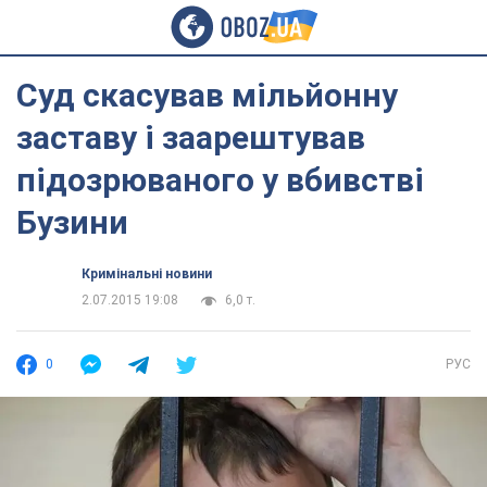
Суд скасував мільйонну
заставу і заарештував
підозрюваного у вбивстві
Бузини
Кримінальні новини
2.07.2015 19:08
6,0 т.
0
РУС