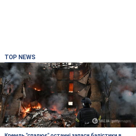
TOP NEWS
Кремль "спалює" останні запаси балістики в