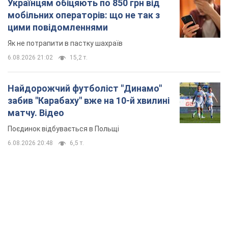
Українцям обіцяють по 850 грн від
мобільних операторів: що не так з
цими повідомленнями
Як не потрапити в пастку шахраїв
6.08.2026 21:02
15,2 т.
Найдорожчий футболіст "Динамо"
забив "Карабаху" вже на 10-й хвилині
матчу. Відео
Поєдинок відбувається в Польщі
6.08.2026 20:48
6,5 т.