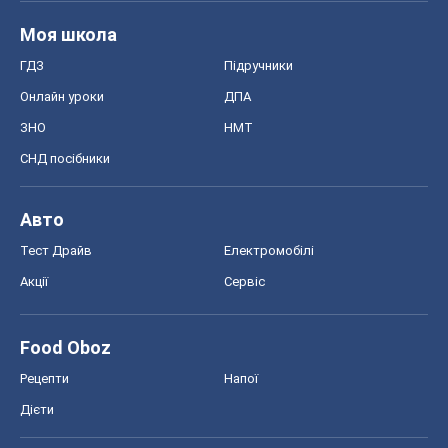
Моя школа
ГДЗ
Підручники
Онлайн уроки
ДПА
ЗНО
НМТ
СНД посібники
Авто
Тест Драйв
Електромобілі
Акції
Сервіс
Food Oboz
Рецепти
Напої
Дієти