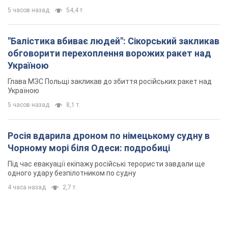
5 часов назад
54,4 т.
"Балістика вбиває людей": Сікорський закликав
обговорити перехоплення ворожих ракет над
Україною
Глава МЗС Польщі закликав до збиття російських ракет над
Україною
5 часов назад
8,1 т.
Росія вдарила дроном по німецькому судну в
Чорному морі біля Одеси: подробиці
Під час евакуації екіпажу російські терористи завдали ще
одного удару безпілотником по судну
4 часа назад
2,7 т.