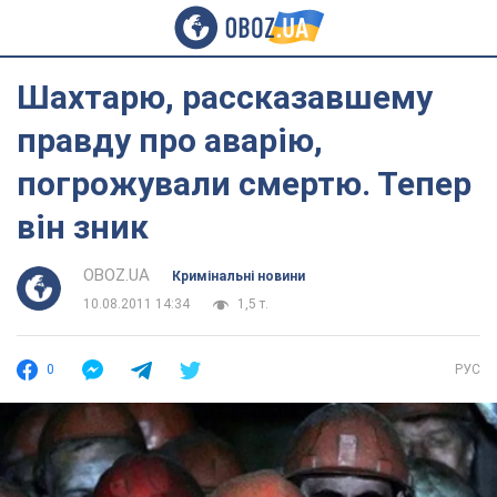
Шахтарю, рассказавшему
правду про аварію,
погрожували смертю. Тепер
він зник
OBOZ.UA
Кримінальні новини
10.08.2011 14:34
1,5 т.
0
РУС