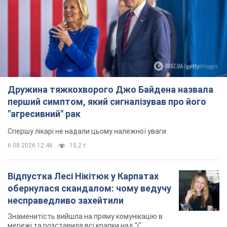
Дружина тяжкохворого Джо Байдена назвала
перший симптом, який сигналізував про його
"агресивний" рак
Спершу лікарі не надали цьому належної уваги
6.08.2026 12:46
15,2 т.
Відпустка Лесі Нікітюк у Карпатах
обернулася скандалом: чому ведучу
несправедливо захейтили
Знаменитість вийшла на пряму комунікацію в
мережі та розставила всі крапки над "і"