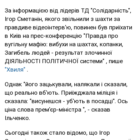
За інформацією від лідерів ТД "Солідарність",
Ігор Сметанін, якого звільнили з шахти за
правдиве відеоінтерв'ю, повинен був приїхати
в Київ на прес-конференцію "Правда про
вугільну мафію: вибухи на шахтах, копанки,
Загибель людей - результат злочинної
ДІЯЛЬНОСТІ ПОЛІТИЧНОЇ системи" , пише
"Хвиля"
.
Однак "його зацькували, налякали і сказали,
що реально вб'ють. Приїжджала міліція і
сказала: "висунешся - уб'ють в посадці". Ось
ціна слова прем'єр-міністра ", - сказав
Ільченко.
Сьогодні також стало відомо, що Ігор