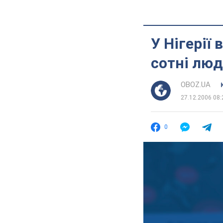
У Нігерії
сотні лю
OBOZ.UA
27.12.2006 08:
0