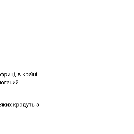
риці, в країні
поганий
 яких крадуть з