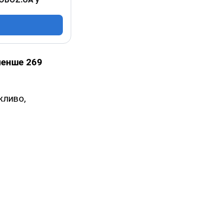
менше 269
жливо,