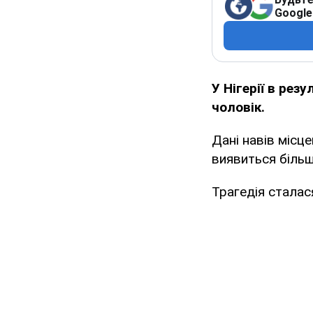
Google
У Нігерії в ре
чоловік.
Дані навів місц
виявиться біль
Трагедія сталася