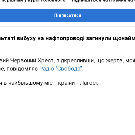
Підписатися
зультаті вибуху на нафтопроводі загинули щонай
евий Червоний Хрест, підкресливши, що жертв, мо
ше, повідомляє
Радіо "Свобода"
.
 в найбільшому місті країни - Лагосі.