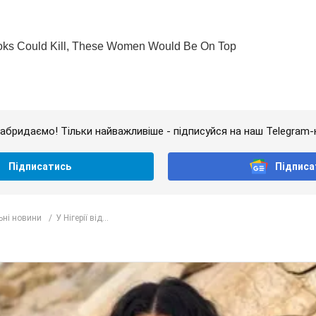
абридаємо! Тільки найважливіше - підписуйся на наш Telegram-
Підписатись
Підписа
ьні новини
У Нігерії від...