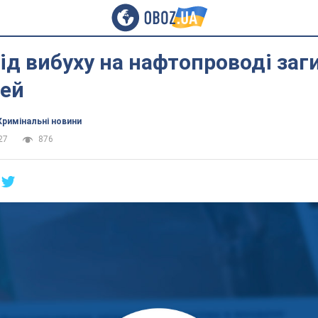
 від вибуху на нафтопроводі заг
дей
Кримінальні новини
27
876