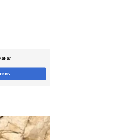
канал
тись