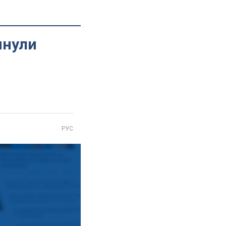
инули
РУС