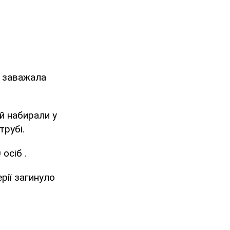
с заважала
й набирали у
трубі.
осіб .
ерії загинуло