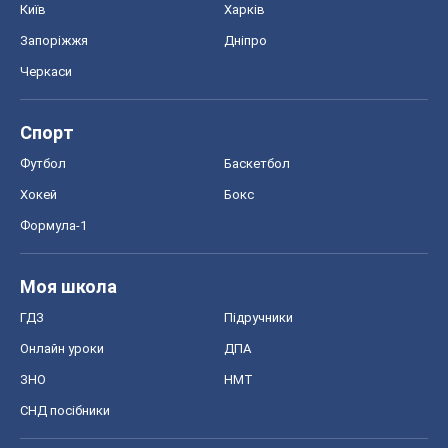
Київ
Харків
Запоріжжя
Дніпро
Черкаси
Спорт
Футбол
Баскетбол
Хокей
Бокс
Формула-1
Моя школа
ГДЗ
Підручники
Онлайн уроки
ДПА
ЗНО
НМТ
СНД посібники