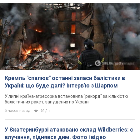
Кремль "спалює" останні запаси балістики в
Україні: що буде далі? Інтерв’ю з Шарпом
У липні країна-агресорка встановила "рекорд" за кількістю
балістичних ракет, запущених по Україні
5 часов назад
61,1 т.
У Єкатеринбурзі атаковано склад Wildberries: є
влучання, піднявся дим. Фото і відео