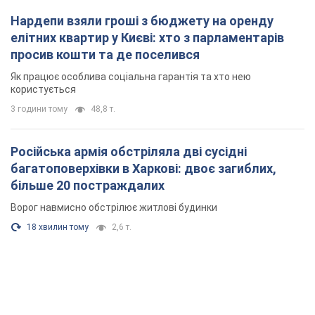
Нардепи взяли гроші з бюджету на оренду
елітних квартир у Києві: хто з парламентарів
просив кошти та де поселився
Як працює особлива соціальна гарантія та хто нею
користується
3 години тому
48,8 т.
Російська армія обстріляла дві сусідні
багатоповерхівки в Харкові: двоє загиблих,
більше 20 постраждалих
Ворог навмисно обстрілює житлові будинки
18 хвилин тому
2,6 т.