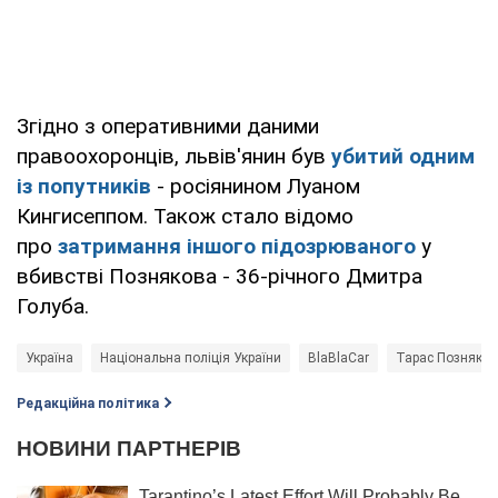
Згідно з оперативними даними
правоохоронців, львів'янин був
убитий одним
із попутників
- росіянином Луаном
Кингисеппом. Також стало відомо
про
затримання іншого підозрюваного
у
вбивстві Познякова - 36-річного Дмитра
Голуба.
Україна
Національна поліція України
BlaBlaCar
Тарас Позняков
Редакційна політика