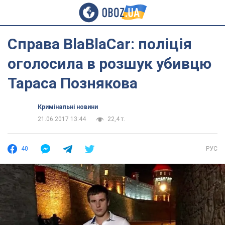
Справа BlaBlaCar: поліція
оголосила в розшук убивцю
Тараса Познякова
Кримінальні новини
21.06.2017 13:44
22,4 т.
40
РУС