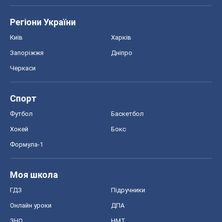
Регіони України
Київ
Харків
Запоріжжя
Дніпро
Черкаси
Спорт
Футбол
Баскетбол
Хокей
Бокс
Формула-1
Моя школа
ГДЗ
Підручники
Онлайн уроки
ДПА
ЗНО
НМТ