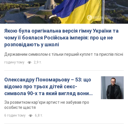
Якою була оригінальна версія гімну України та
чому її боялася Російська імперія: про це не
розповідають у школі
Державним символом є тільки перший куплет та приспів пісні
годину тому
2,9 т.
Олександру Пономарьову – 53: що
відомо про трьох дітей секс-
символа 90-х та який вигляд вони
мають
За розвитком кар'єри артист не забував про
особисте щастя
6 годин тому
6,8 т.