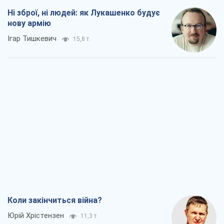
Ні зброї, ні людей: як Лукашенко будує
нову армію
Ігар Тишкевич
15,8 т.
Коли закінчиться війна?
Юрій Хрістензен
11,3 т.