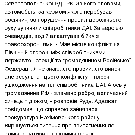
Севастопольської РДТРК. За його словами,
автомобіль, за кермом якого перебував
росіянин, за порушення правил дорожнього
руху зупинили співробітники ДАІ. За версією
очевидців, водій влаштував бійку з
правоохоронцями. - Мав місце конфлікт на
Північній стороні між співробітниками
державтоінспекції та громадянином Російської
Федерації. Я не знаю, хто правий, хто винен,
але результат цього конфлікту - тілесні
ушкодження на тілі співробітника ДАІ. А ось у
громадянина РФ - зламано ребро, величезний
синець під оком, - розповів Рудь. Адвокат
повідомив, що справою зайнялася
прокуратура Нахімовського району.
Вирішується питання про притягнення до
адміністративної та кримінальної