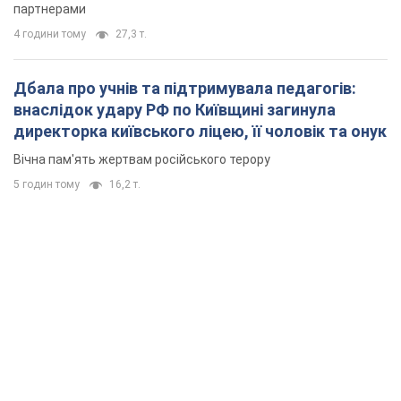
партнерами
4 години тому
27,3 т.
Дбала про учнів та підтримувала педагогів:
внаслідок удару РФ по Київщині загинула
директорка київського ліцею, її чоловік та онук
Вічна пам'ять жертвам російського терору
5 годин тому
16,2 т.