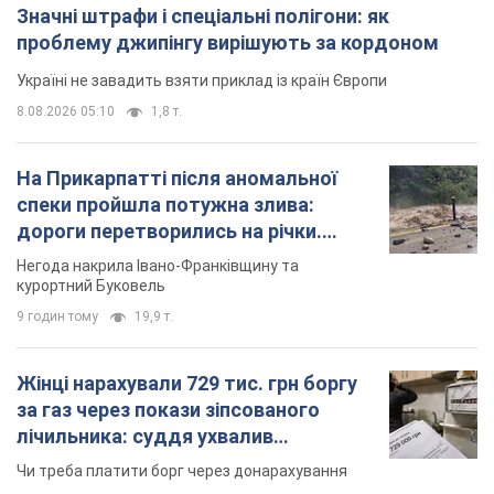
Значні штрафи і спеціальні полігони: як
проблему джипінгу вирішують за кордоном
Україні не завадить взяти приклад із країн Європи
8.08.2026 05:10
1,8 т.
На Прикарпатті після аномальної
спеки пройшла потужна злива:
дороги перетворились на річки.
Відео
Негода накрила Івано-Франківщину та
курортний Буковель
9 годин тому
19,9 т.
Жінці нарахували 729 тис. грн боргу
за газ через покази зіпсованого
лічильника: суддя ухвалив
неочікуване рішення
Чи треба платити борг через донарахування