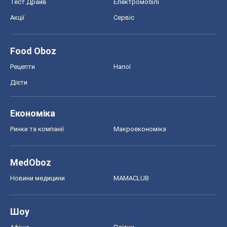
Тест Драйв
Електромобілі
Акції
Сервіс
Food Oboz
Рецепти
Напої
Дієти
Економіка
Ринки та компанії
Макроекономіка
MedOboz
Новини медицини
MAMACLUB
Шоу