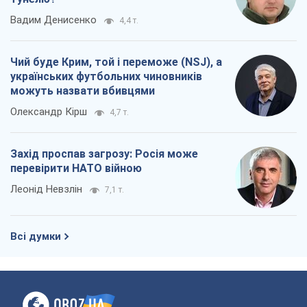
Вадим Денисенко
4,4 т.
Чий буде Крим, той і переможе (NSJ), а
українських футбольних чиновників
можуть назвати вбивцями
Олександр Кірш
4,7 т.
Захід проспав загрозу: Росія може
перевірити НАТО війною
Леонід Невзлін
7,1 т.
Всі думки