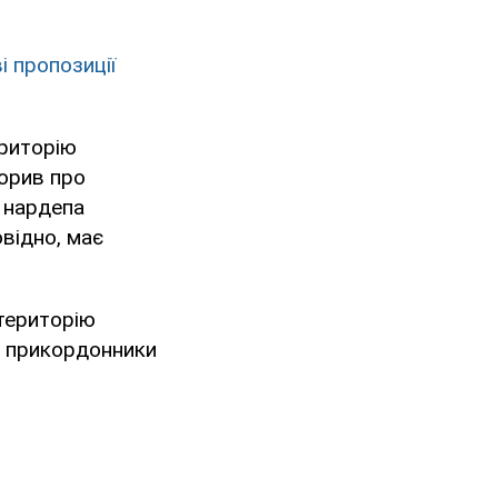
 пропозиції
ериторію
ворив про
 нардепа
овідно, має
 територію
кі прикордонники