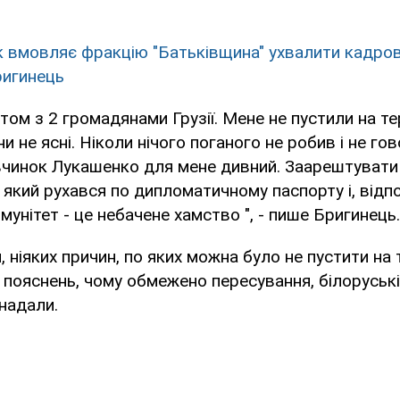
 вмовляє фракцію "Батьківщина" ухвалити кадрові
ригинець
том з 2 громадянами Грузії. Мене не пустили на т
ни не ясні. Ніколи нічого поганого не робив і не го
 вчинок Лукашенко для мене дивний. Заарештувати
, який рухався по дипломатичному паспорту і, відп
мунітет - це небачене хамство ", - пише Бригинець.
, ніяких причин, по яких можна було не пустити на
ких пояснень, чому обмежено пересування, білорусь
 надали.