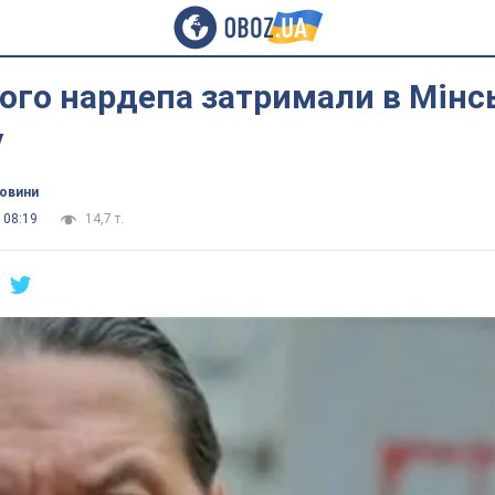
ого нардепа затримали в Мінс
у
новини
 08:19
14,7 т.