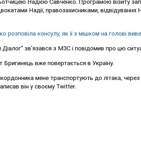
ьотчицею Надією Савченко. Програмою візиту за
двокатами Надії, правозахисниками, відвідування 
о розповіла консулу, як її з мішком на голові виве
 Діалог" зв'язався з МЗС і повідомив про цю ситу
 Бригинець вже повертається в Україну.
икордонника мене транспортують до літака, через
написав він у своєму Twitter.