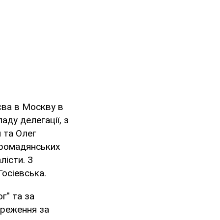
єва в Москву в
аду делегації, з
 та Олег
громадянських
лісти. З
осіевська.
г" та за
ереження за