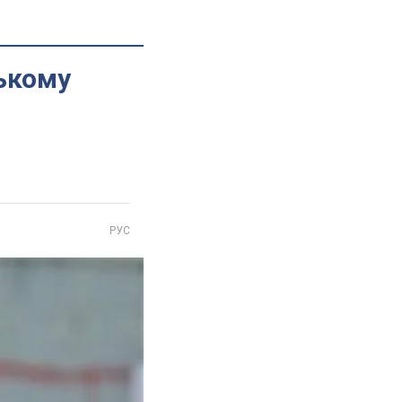
ькому
РУС