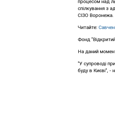
процесом над л
спілкування з а
СІЗО Воронежа.
Читайте:
Савченк
Фонд "Відкритий
На даний момент
"У супроводі пр
буду в Києві", - 