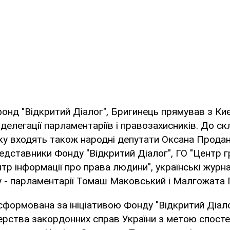
онд "Відкритий Діалог", Бригинець прямував з Ки
 делегації парламентаріїв і правозахисників. До скл
ку входять також народні депутати Оксана Продан
едставники Фонду "Відкритий Діалог", ГО "Центр 
тр інформації про права людини", українські журна
 - парламентарії Томаш Маковський і Малгожата Г
сформована за ініціативою Фонду "Відкритий Діало
ерства закордонних справ України з метою спост