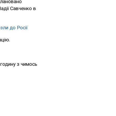
плановано
Надії Савченко в
зли до Росії
ацію.
 годину з чимось