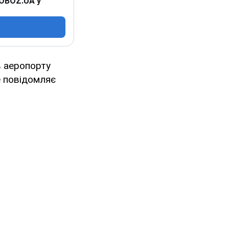
 OBOZ.UA у
в аеропорту
е повідомляє