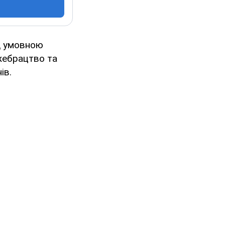
ід умовною
 жебрацтво та
ів.