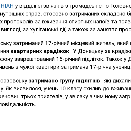
УНІАН
у відділі зі зв'язків з громадськістю Головн
нутрішніх справ, стосовно затриманих складено б
х протоколів за вживання спиртних напоїв та поя
 вигляді, за хуліганські дії, а також за заняття про
рську затриманий 17-річний місцевий житель, який
єння
квартирних крадіжок
. У Донецьку за крадіж
фону заарештований 16-річний підліток. Також у 
ивень з чужої квартири затримана 17-річна учениц
овоазовську
затримано групу підлітків
, які дихал
ну. Як виявилося, учень 10 класу схилив до вживан
човин трьох приятелів, у зв'язку з чим йому заг
повідальність.