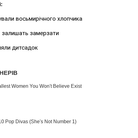
:
ували восьмирічного хлопчика
в залишать замерзати
ляли дитсадок