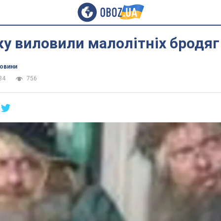
у виловили малолітніх бродяг
новини
34
756