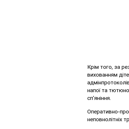
Крім того, за р
вихованням діте
адмінпротоколів
напої та тютюно
сп'яніння.
Оперативно-проф
неповнолітніх т