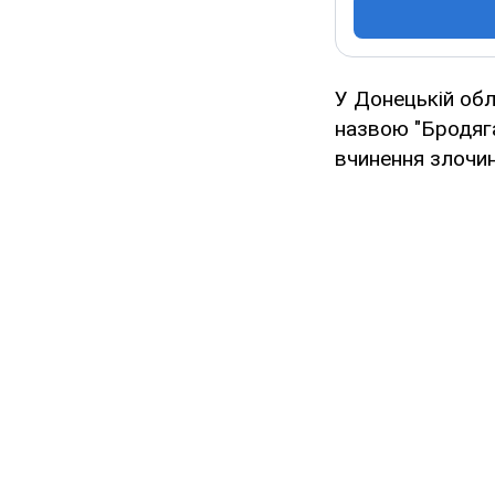
У Донецькій обл
назвою "Бродяга
вчинення злочині