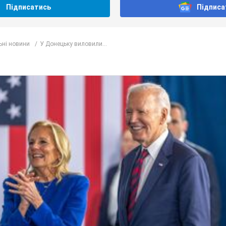
Підписатись
Підписа
ьні новини
У Донецьку виловили...