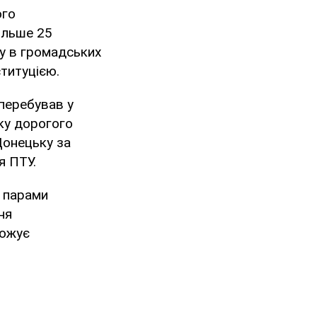
ого
ільше 25
ву в громадських
ституцією.
 перебував у
ку дорогого
Донецьку за
я ПТУ.
и парами
ня
рожує