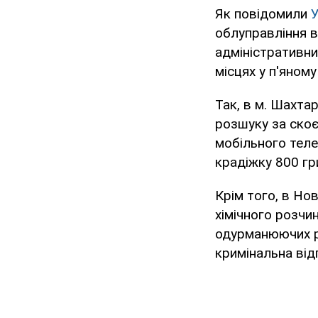
Як повідомили
облуправління в
адміністративни
місцях у п'яному
Так, в м. Шахта
розшуку за ско
мобільного теле
крадіжку 800 гр
Крім того, в Н
хімічного розчи
одурманюючих ре
кримінальна від