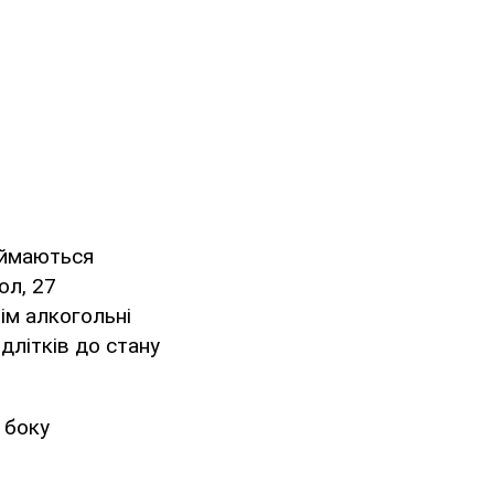
займаються
ол, 27
ім алкогольні
длітків до стану
 боку