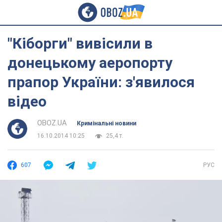
"Кіборги" вивісили в
донецькому аеропорту
прапор України: з'явилося
відео
OBOZ.UA
Кримінальні новини
16.10.2014 10:25
25,4 т.
607
РУС