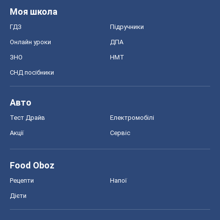
Моя школа
ГДЗ
Підручники
Онлайн уроки
ДПА
ЗНО
НМТ
СНД посібники
Авто
Тест Драйв
Електромобілі
Акції
Сервіс
Food Oboz
Рецепти
Напої
Дієти