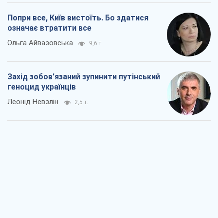
Попри все, Київ вистоїть. Бо здатися
означає втратити все
Ольга Айвазовська
9,6 т.
Захід зобов'язаний зупинити путінський
геноцид українців
Леонід Невзлін
2,5 т.