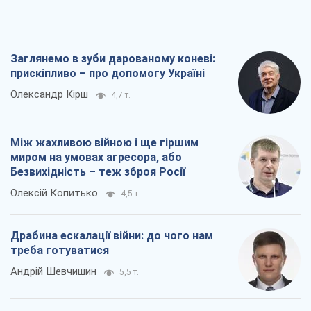
Заглянемо в зуби дарованому коневі:
прискіпливо – про допомогу Україні
Олександр Кірш
4,7 т.
Між жахливою війною і ще гіршим
миром на умовах агресора, або
Безвихідність – теж зброя Росії
Олексій Копитько
4,5 т.
Драбина ескалації війни: до чого нам
треба готуватися
Андрій Шевчишин
5,5 т.