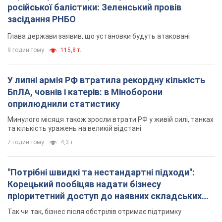
російської балістики: Зеленський провів
засідання РНБО
Глава держави заявив, що установки будуть атаковані
9 годин тому
115,8 т.
У липні армія РФ втратила рекордну кількість
БпЛА, човнів і катерів: в Міноборони
оприлюднили статистику
Минулого місяця також зросли втрати РФ у живій силі, танках
та кількість уражень на великій відстані
7 годин тому
4,3 т.
"Потрібні швидкі та нестандартні підходи":
Корецький пообіцяв надати бізнесу
пріоритетний доступ до наявних складських
приміщень
Так чи так, бізнес після обстрілів отримає підтримку