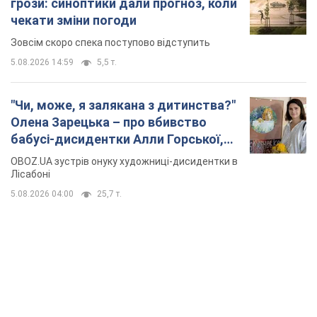
грози: синоптики дали прогноз, коли
чекати зміни погоди
Зовсім скоро спека поступово відступить
5.08.2026 14:59
5,5 т.
"Чи, може, я залякана з дитинства?"
Олена Зарецька – про вбивство
бабусі-дисидентки Алли Горської,
критику Дмитра Стуса та втечу в
OBOZ.UA зустрів онуку художниці-дисидентки в
Португалію з 5 дітьми
Лісабоні
5.08.2026 04:00
25,7 т.