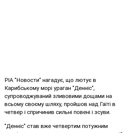
РІА "Новости" нагадує, що лютує в
Карибському морі ураган "Денніс",
супроводжуваний зливовими дощами на
всьому своєму шляху, пройшов над Гаїті в
четвер і спричинив сильні повені і зсуви.
"Денніс" став вже четвертим потужним