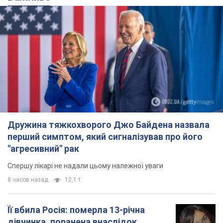
Дружина тяжкохворого Джо Байдена назвала
перший симптом, який сигналізував про його
"агресивний" рак
Спершу лікарі не надали цьому належної уваги
8 часов назад
12,1 т.
Її вбила Росія: померла 13-річна
дівчинка, поранена внаслідок