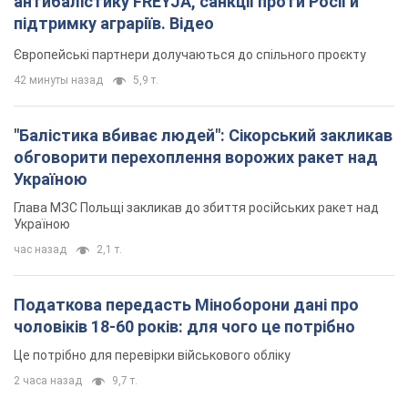
антибалістику FREYJA, санкції проти Росії й
підтримку аграріїв. Відео
Європейські партнери долучаються до спільного проєкту
42 минуты назад
5,9 т.
"Балістика вбиває людей": Сікорський закликав
обговорити перехоплення ворожих ракет над
Україною
Глава МЗС Польщі закликав до збиття російських ракет над
Україною
час назад
2,1 т.
Податкова передасть Міноборони дані про
чоловіків 18-60 років: для чого це потрібно
Це потрібно для перевірки військового обліку
2 часа назад
9,7 т.