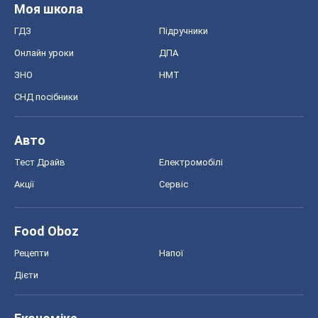
Моя школа
ГДЗ
Підручники
Онлайн уроки
ДПА
ЗНО
НМТ
СНД посібники
Авто
Тест Драйв
Електромобілі
Акції
Сервіс
Food Oboz
Рецепти
Напої
Дієти