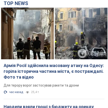
TOP NEWS
Армія Росії здійснила масовану атаку на Одесу:
горіла історична частина міста, є постраждалі.
Фото та відео
Для терору ворог застосував ракети та дрони
час назад
25,4 т.
Нардепи взяли гроші з бюджету на оренду