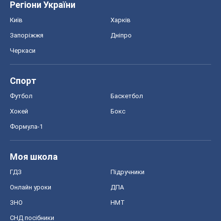
Регіони України
Київ
Харків
Запоріжжя
Дніпро
Черкаси
Спорт
Футбол
Баскетбол
Хокей
Бокс
Формула-1
Моя школа
ГДЗ
Підручники
Онлайн уроки
ДПА
ЗНО
НМТ
СНД посібники