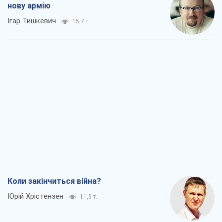
нову армію
Ігар Тишкевич
15,7 т.
Коли закінчиться війна?
Юрій Хрістензен
11,3 т.