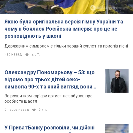
Якою була оригінальна версія гімну України та
чому її боялася Російська імперія: про це не
розповідають у школі
Державним символом є тільки перший куплет та приспів пісні
час назад
2,5 т.
Олександру Пономарьову – 53: що
відомо про трьох дітей секс-
символа 90-х та який вигляд вони
мають
За розвитком кар'єри артист не забував про
особисте щастя
6 часов назад
6,7 т.
У ПриватБанку розповіли, чи дійсні