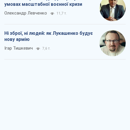
умовах масштабної воєнної кризи
Олександр Левченко
11,7 т.
Ні зброї, ні людей: як Лукашенко будує
нову армію
Ігар Тишкевич
7,6 т.