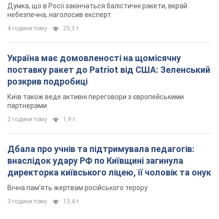
Думка, що в Росії закінчаться балістичні ракети, вкрай
небезпечна, наголосив експерт
4 години тому
25,3 т.
Україна має домовленості на щомісячну
поставку ракет до Patriot від США: Зеленський
розкрив подробиці
Київ також веде активні переговори з європейськими
партнерами
2 години тому
1,9 т.
Дбала про учнів та підтримувала педагогів:
внаслідок удару РФ по Київщині загинула
директорка київського ліцею, її чоловік та онук
Вічна пам'ять жертвам російського терору
3 години тому
13,4 т.