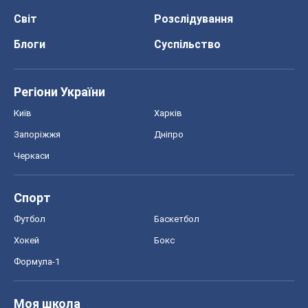
Світ
Розслідування
Блоги
Суспільство
Регіони України
Київ
Харків
Запоріжжя
Дніпро
Черкаси
Спорт
Футбол
Баскетбол
Хокей
Бокс
Формула-1
Моя школа