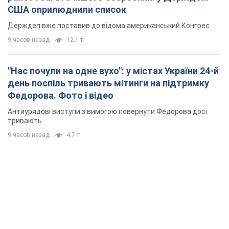
США оприлюднили список
Держдеп вже поставив до відома американський Конгрес
9 часов назад
12,1 т.
"Нас почули на одне вухо": у містах України 24-й
день поспіль тривають мітинги на підтримку
Федорова. Фото і відео
Антиурядові виступи з вимогою повернути Федорова досі
тривають
9 часов назад
4,7 т.