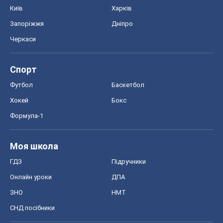
Київ
Харків
Запоріжжя
Дніпро
Черкаси
Спорт
Футбол
Баскетбол
Хокей
Бокс
Формула-1
Моя школа
ГДЗ
Підручники
Онлайн уроки
ДПА
ЗНО
НМТ
СНД посібники