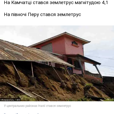
На Камчатці стався землетрус магнітудою 4,1
На півночі Перу стався землетрус