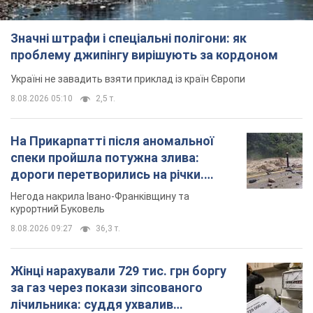
Значні штрафи і спеціальні полігони: як
проблему джипінгу вирішують за кордоном
Україні не завадить взяти приклад із країн Європи
8.08.2026 05:10
2,5 т.
На Прикарпатті після аномальної
спеки пройшла потужна злива:
дороги перетворились на річки.
Відео
Негода накрила Івано-Франківщину та
курортний Буковель
8.08.2026 09:27
36,3 т.
Жінці нарахували 729 тис. грн боргу
за газ через покази зіпсованого
лічильника: суддя ухвалив