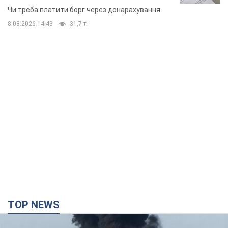
неочікуване рішення
Чи треба платити борг через донарахування
8.08.2026 14:43
31,7 т.
TOP NEWS