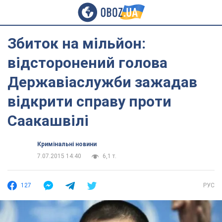
Збиток на мільйон:
відсторонений голова
Державіаслужби зажадав
відкрити справу проти
Саакашвілі
Кримінальні новини
7.07.2015 14:40
6,1 т.
127
РУС