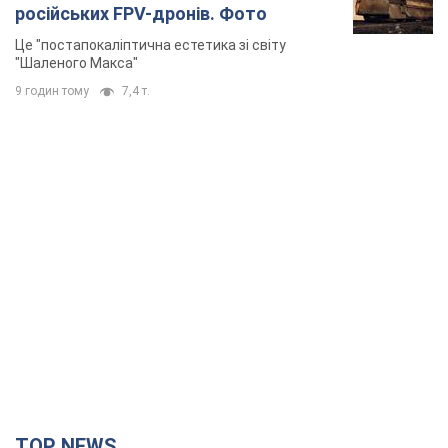
російських FPV-дронів. Фото
Це "постапокаліптична естетика зі світу
"Шаленого Макса"
9 годин тому
7,4 т.
TOP NEWS