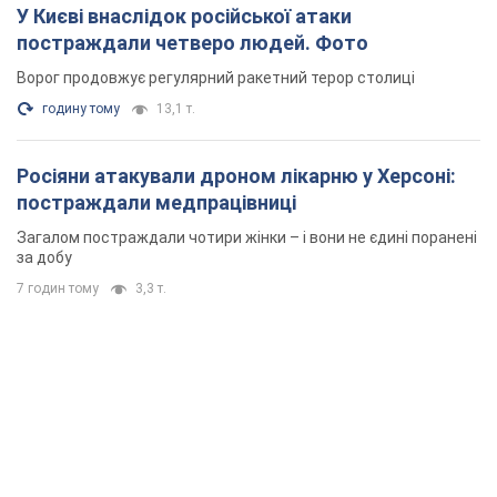
У Києві внаслідок російської атаки
постраждали четверо людей. Фото
Ворог продовжує регулярний ракетний терор столиці
годину тому
13,1 т.
Росіяни атакували дроном лікарню у Херсоні:
постраждали медпрацівниці
Загалом постраждали чотири жінки – і вони не єдині поранені
за добу
7 годин тому
3,3 т.