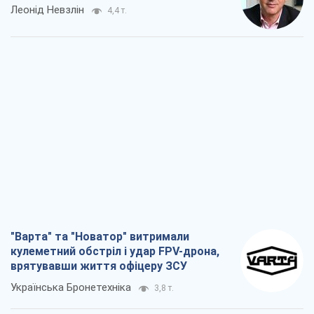
Леонід Невзлін
4,4 т.
"Варта" та "Новатор" витримали
кулеметний обстріл і удар FPV-дрона,
врятувавши життя офіцеру ЗСУ
Українська Бронетехніка
3,8 т.