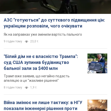
АЗС "готуються" до суттєвого підвищення цін:
українцям розповіли, чого очікувати
Як на заправках уже змінили вартість пального
9 годин тому
23,0 т.
"Білий дім не є власністю Трампа":
суд США зупинив будівництво
бальної зали за $400 млн
Трамп вже заявив, що негайно подасть
апеляцію а це "жахливе рішення"
8 годин тому
1,9 т.
Війна змінює не лише тактику: в НГУ
показали інженерні рішення проти