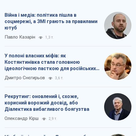
Війна і медіа: політика пішла в
соцмережі, а ЗМІ грають за правилами
ютуб
Павло Казарін
1,3 т.
У полоні власних міфів: як
Костянтинівка стала головною
ідеологічною пасткою для російських
окупантів
Дмитро Снєгирьов
3,6 т.
Рекрутинг: оновлений і, схоже,
корисний ворожий досвід, або
Діалектика вибагливого боягузтва
Олександр Кірш
2,9 т.