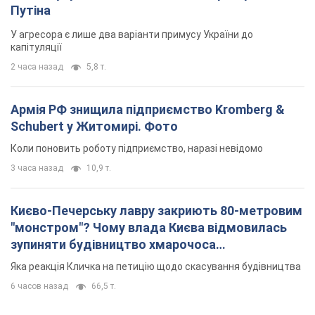
Путіна
У агресора є лише два варіанти примусу України до
капітуляції
2 часа назад
5,8 т.
Армія РФ знищила підприємство Kromberg &
Schubert у Житомирі. Фото
Коли поновить роботу підприємство, наразі невідомо
3 часа назад
10,9 т.
Києво-Печерську лавру закриють 80-метровим
"монстром"? Чому влада Києва відмовилась
зупиняти будівництво хмарочоса
"московського вірянина"
Яка реакція Кличка на петицію щодо скасування будівництва
6 часов назад
66,5 т.