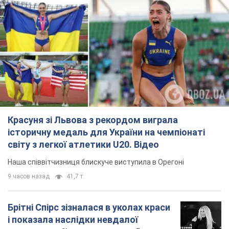
Красуня зі Львова з рекордом виграла
історичну медаль для України на чемпіонаті
світу з легкої атлетики U20. Відео
Наша співвітчизниця блискуче виступила в Орегоні
9 часов назад
41,7 т.
Брітні Спірс зізналася в уколах краси
і показала наслідки невдалої