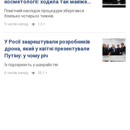
косметології: ходила так майже
місяць
Помітний наслідок процедури зберігався
близько чотирьох тижнів
5 часов назад
1,5 т.
У Росії заарештували розробників
дрона, який у квітні презентували
Путіну: у чому річ
Їх підозрюють у шахрайстві
6 часов назад
35,1 т.