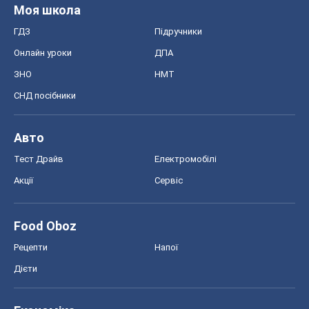
Моя школа
ГДЗ
Підручники
Онлайн уроки
ДПА
ЗНО
НМТ
СНД посібники
Авто
Тест Драйв
Електромобілі
Акції
Сервіс
Food Oboz
Рецепти
Напої
Дієти