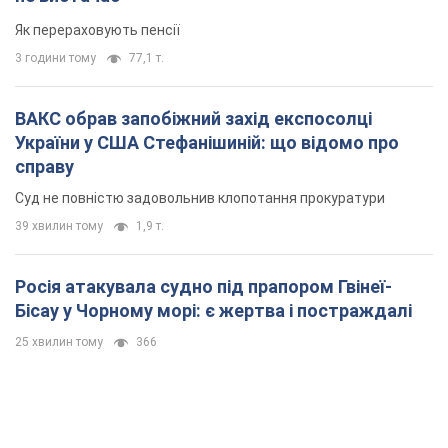
Як перераховують пенсії
3 години тому
77,1 т.
ВАКС обрав запобіжний захід експосолці
України у США Стефанішиній: що відомо про
справу
Суд не повністю задовольнив клопотання прокуратури
39 хвилин тому
1,9 т.
Росія атакувала судно під прапором Гвінеї-
Бісау у Чорному морі: є жертва і постраждалі
25 хвилин тому
366