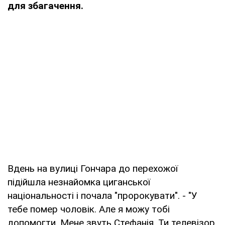
для збагачення.
Вдень на вулиці Гончара до перехожої
підійшла незнайомка циганської
національності і почала "пророкувати". - "У
тебе помер чоловік. Але я можу тобі
допомогти. Мене звуть Стефанія. Ти телевізор