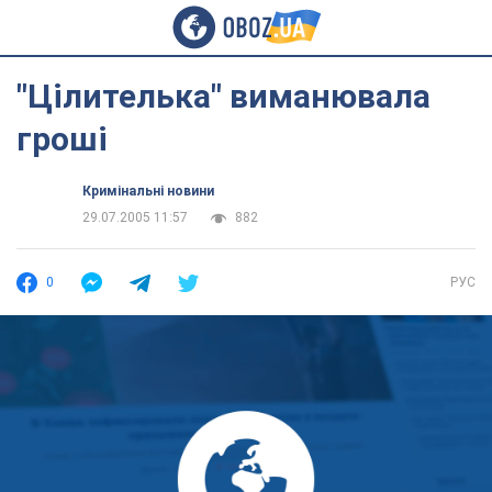
"Цілителька" виманювала
гроші
Кримінальні новини
29.07.2005 11:57
882
0
РУС