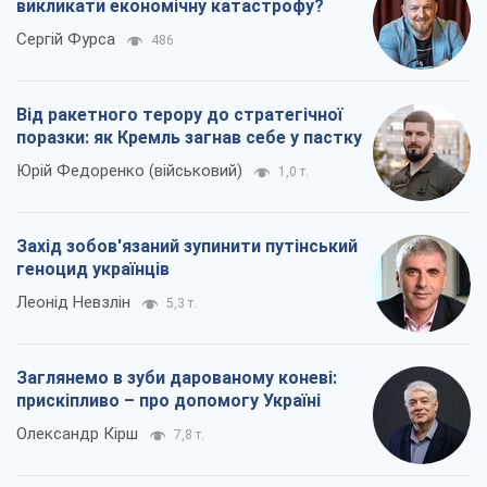
викликати економічну катастрофу?
Сергій Фурса
486
Від ракетного терору до стратегічної
поразки: як Кремль загнав себе у пастку
Юрій Федоренко (військовий)
1,0 т.
Захід зобов'язаний зупинити путінський
геноцид українців
Леонід Невзлін
5,3 т.
Заглянемо в зуби дарованому коневі:
прискіпливо – про допомогу Україні
Олександр Кірш
7,8 т.