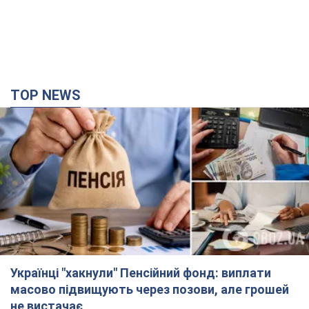
TOP NEWS
Українці "хакнули" Пенсійний фонд: виплати
масово підвищують через позови, але грошей
не вистачає