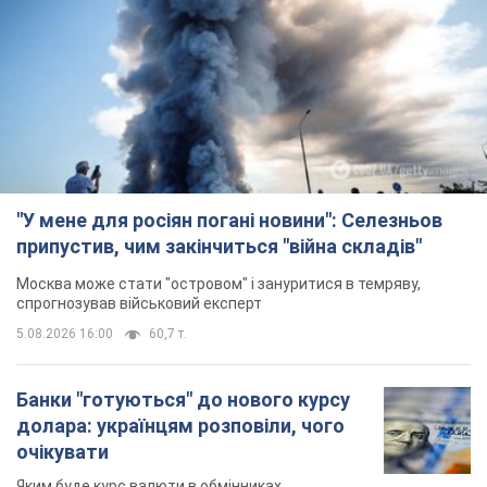
"У мене для росіян погані новини": Селезньов
припустив, чим закінчиться "війна складів"
Москва може стати "островом" і зануритися в темряву,
спрогнозував військовий експерт
5.08.2026 16:00
60,7 т.
Банки "готуються" до нового курсу
долара: українцям розповіли, чого
очікувати
Яким буде курс валюти в обмінниках