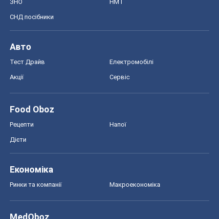
ЗНО
НМТ
СНД посібники
Авто
Тест Драйв
Електромобілі
Акції
Сервіс
Food Oboz
Рецепти
Напої
Дієти
Економіка
Ринки та компанії
Макроекономіка
MedOboz