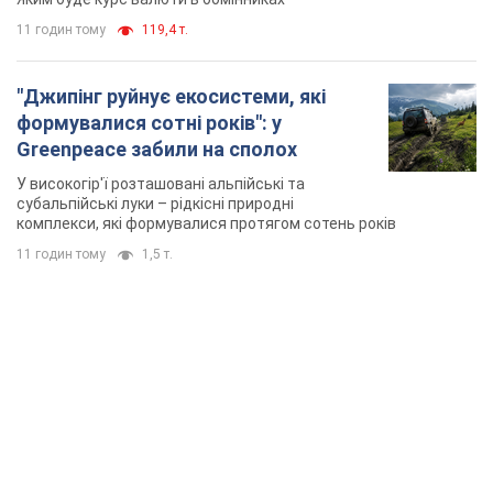
11 годин тому
119,4 т.
"Джипінг руйнує екосистеми, які
формувалися сотні років": у
Greenpeace забили на сполох
У високогір'ї розташовані альпійські та
субальпійські луки – рідкісні природні
комплекси, які формувалися протягом сотень років
11 годин тому
1,5 т.