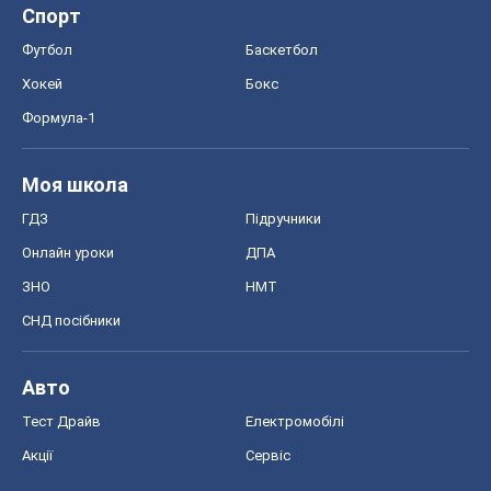
Спорт
Футбол
Баскетбол
Хокей
Бокс
Формула-1
Моя школа
ГДЗ
Підручники
Онлайн уроки
ДПА
ЗНО
НМТ
СНД посібники
Авто
Тест Драйв
Електромобілі
Акції
Сервіс