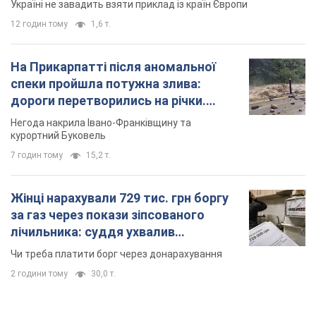
Україні не завадить взяти приклад із країн Європи
12 годин тому
1,6 т.
На Прикарпатті після аномальної
спеки пройшла потужна злива:
дороги перетворились на річки.
Відео
Негода накрила Івано-Франківщину та
курортний Буковель
7 годин тому
15,2 т.
Жінці нарахували 729 тис. грн боргу
за газ через покази зіпсованого
лічильника: суддя ухвалив
неочікуване рішення
Чи треба платити борг через донарахування
2 години тому
30,0 т.