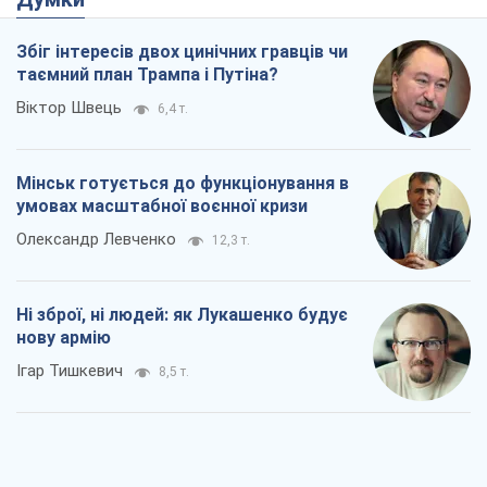
Збіг інтересів двох цинічних гравців чи
таємний план Трампа і Путіна?
Віктор Швець
6,4 т.
Мінськ готується до функціонування в
умовах масштабної воєнної кризи
Олександр Левченко
12,3 т.
Ні зброї, ні людей: як Лукашенко будує
нову армію
Ігар Тишкевич
8,5 т.