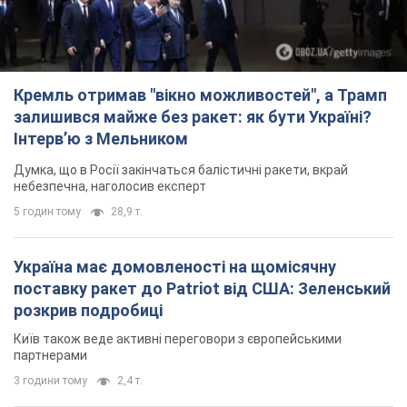
Кремль отримав "вікно можливостей", а Трамп
залишився майже без ракет: як бути Україні?
Інтерв’ю з Мельником
Думка, що в Росії закінчаться балістичні ракети, вкрай
небезпечна, наголосив експерт
5 годин тому
28,9 т.
Україна має домовленості на щомісячну
поставку ракет до Patriot від США: Зеленський
розкрив подробиці
Київ також веде активні переговори з європейськими
партнерами
3 години тому
2,4 т.