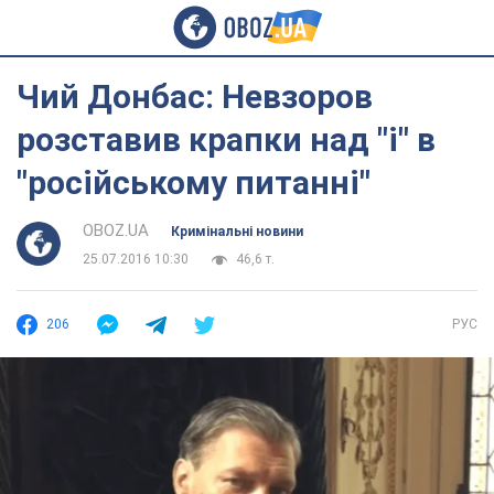
Чий Донбас: Невзоров
розставив крапки над "і" в
"російському питанні"
OBOZ.UA
Кримінальні новини
25.07.2016 10:30
46,6 т.
206
РУС