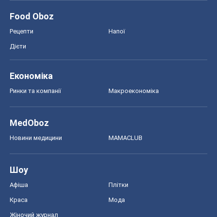
Food Oboz
Рецепти
Напої
Дієти
Економіка
Ринки та компанії
Макроекономіка
MedOboz
Новини медицини
MAMACLUB
Шоу
Афіша
Плітки
Краса
Мода
Жіночий журнал