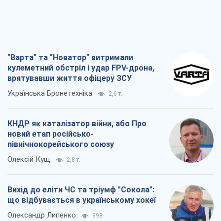
"Варта" та "Новатор" витримали
кулеметний обстріл і удар FPV-дрона,
врятувавши життя офіцеру ЗСУ
Українська Бронетехніка
2,6 т.
КНДР як каталізатор війни, або Про
новий етап російсько-
північнокорейського союзу
Олексій Кущ
2,8 т.
Вихід до еліти ЧС та тріумф "Сокола":
що відбувається в українському хокеї
Олександр Липенко
993