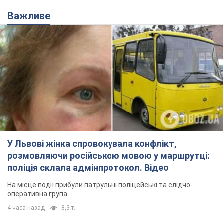
Важливе
У Львові жінка спровокувала конфлікт,
розмовляючи російською мовою у маршрутці:
поліція склала адмінпротокол. Відео
На місце події прибули патрульні поліцейські та слідчо-
оперативна група
4 часа назад
8,3 т.