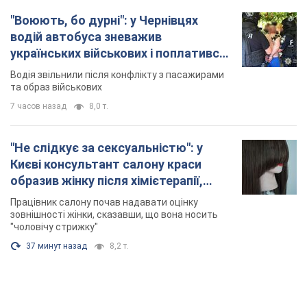
"Воюють, бо дурні": у Чернівцях
водій автобуса зневажив
українських військових і поплатився.
Відео
Водія звільнили після конфлікту з пасажирами
та образ військових
7 часов назад
8,0 т.
"Не слідкує за сексуальністю": у
Києві консультант салону краси
образив жінку після хімієтерапії,
розгорівся скандал. Фото
Працівник салону почав надавати оцінку
зовнішності жінки, сказавши, що вона носить
"чоловічу стрижку"
37 минут назад
8,2 т.