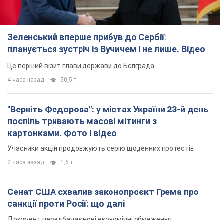
Зеленський вперше прибув до Сербії:
планується зустріч із Вучичем і не лише. Відео
Це перший візит глави держави до Бєлграда
4 часа назад
50,5 т.
"Верніть Федорова": у містах України 23-й день
поспіль тривають масові мітинги з
картонками. Фото і відео
Учасники акцій продовжують серію щоденних протестів
2 часа назад
1,6 т.
Сенат США схвалив законопроєкт Грема про
санкції проти Росії: що далі
Документ передбачає нові економічні обмеження