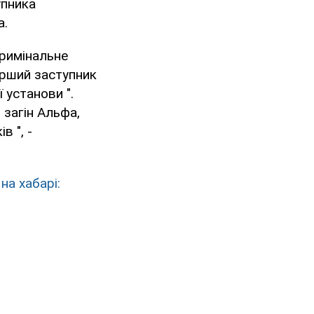
упника
а.
кримінальне
ерший заступник
установи ".
 загін Альфа,
 ", -
на хабарі: