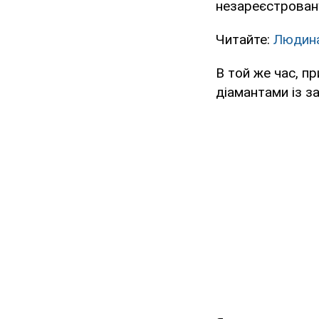
незареєстровану
Читайте:
Людина
В той же час, п
діамантами із з