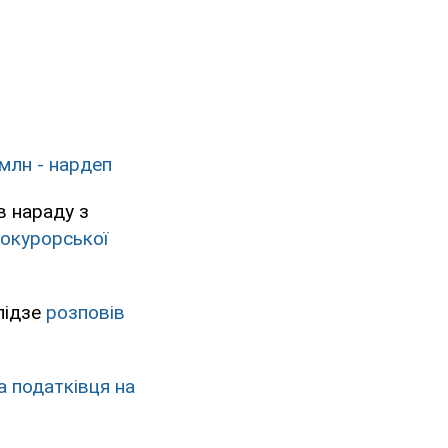
 млн - нардеп
в нараду з
рокурорської
лідзе
розповів
 податківця на