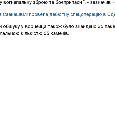
 вогнепальну зброю та боєприпаси ", - зазначив 
 Саакашвілі провела дебютну спецоперацію в Оде
ри обшуку у Корнейца також було знайдено 35 паке
агальною кількістю 65 каменів.