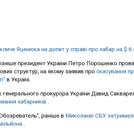
кличе Яценюка на допит у справі про хабар на $ 6
ізніше президент України Петро Порошенко прові
ових структур, на якому заявив про
скасування п
і"
в Україні.
к генерального прокурора України Давид Сакваре
имання хабарників
.
Обозреватель", раніше в
Миколаєві СБУ затримала
 мільйона
.