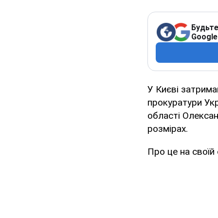
Будьте
Google
У Києві затрима
прокуратури Укр
області Олексан
розмірах.
Про це на своїй