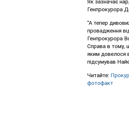
Як зазначає нар
Генпрокурора Д
"А тепер дивови
провадження від
Генпрокурора Во
Справа в тому, 
яким довелося в
підсумував Най
Читайте:
Прокур
фотофакт