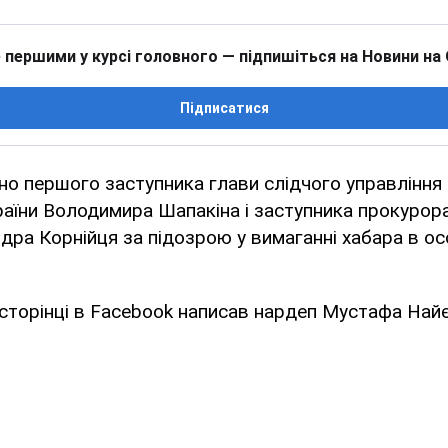
 першими у курсі головного — підпишіться на Новини на
Підписатися
но першого заступника глави слідчого управління
аїни Володимира Шапакіна і заступника прокурора
дра Корнійця за підозрою у вимаганні хабара в о
 сторінці в Facebook написав нардеп Мустафа Най