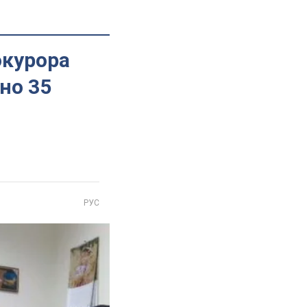
окурора
но 35
РУС