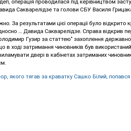
деп, операція проводилася під керівництвом заст
авида Сакварелідзе та голови СБУ Василя Грицак
жно. За результатами цієї операції було відкрито 
носно ... Давида Сакварелідзе. Справа відкрив п
лодимир Гузир за статтею" захоплення державної 
що в ході затримання чиновників був використаний
иламувати двері в кабінетах затриманих чиновників
єм.
ор, якого тягав за краватку Сашко Білий, попався 