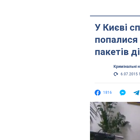
У Києві с
попалися 
пакетів д
Кримінальні 
6.07.2015 
1816