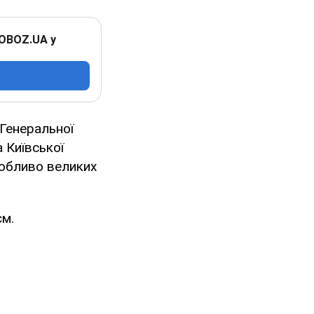
 OBOZ.UA у
 Генеральної
 Київської
собливо великих
єм.