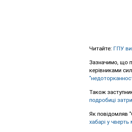
Читайте:
ГПУ ви
Зазначимо, що п
керівниками сил
"недоторканност
Також заступни
подробиці затр
Як повідомляв "
хабарі у чверть