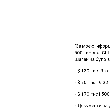
"За моєю інформ
500 тис дол США
Шапакіна було з
- $ 130 тис. В ка
- $ 30 тис і € 22
- $ 170 тис і 500
- Документи на 