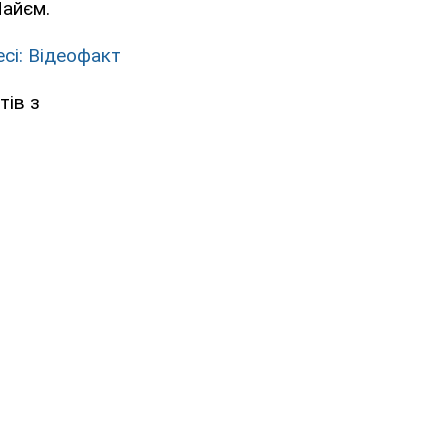
Найєм.
сі: Відеофакт
тів з