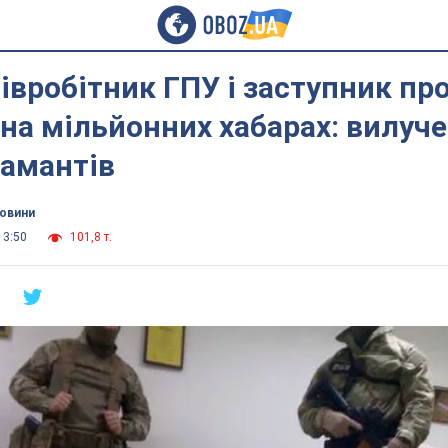
півробітник ГПУ і заступник пр
на мільйонних хабарах: вилуче
іамантів
новини
13:50
101,8 т.