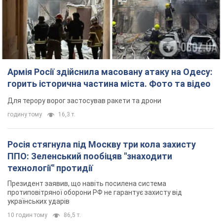
Армія Росії здійснила масовану атаку на Одесу:
горить історична частина міста. Фото та відео
Для терору ворог застосував ракети та дрони
годину тому
16,3 т.
Росія стягнула під Москву три кола захисту
ППО: Зеленський пообіцяв "знаходити
технології" протидії
Президент заявив, що навіть посилена система
протиповітряної оборони РФ не гарантує захисту від
українських ударів
10 годин тому
86,5 т.