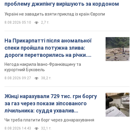
проблему джипінгу вирішують за кордоном
Україні не завадить взяти приклад із країн Європи
8.08.2026 05:10
2,7 т.
На Прикарпатті після аномальної
спеки пройшла потужна злива:
дороги перетворились на річки.
Відео
Негода накрила Івано-Франківщину та
курортний Буковель
8.08.2026 09:27
38,2 т.
Жінці нарахували 729 тис. грн боргу
за газ через покази зіпсованого
лічильника: суддя ухвалив
неочікуване рішення
Чи треба платити борг через донарахування
8.08.2026 14:43
32,1 т.