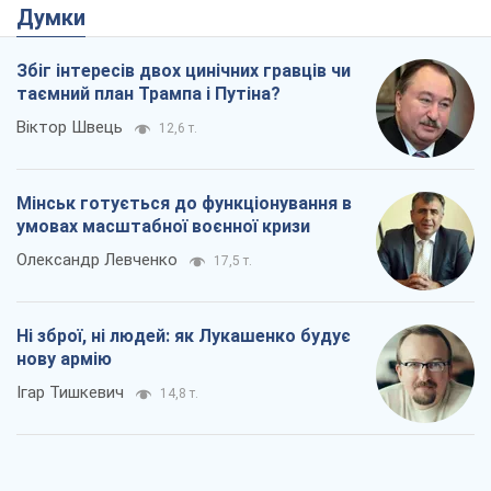
Думки
Збіг інтересів двох цинічних гравців чи
таємний план Трампа і Путіна?
Віктор Швець
12,6 т.
Мінськ готується до функціонування в
умовах масштабної воєнної кризи
Олександр Левченко
17,5 т.
Ні зброї, ні людей: як Лукашенко будує
нову армію
Ігар Тишкевич
14,8 т.