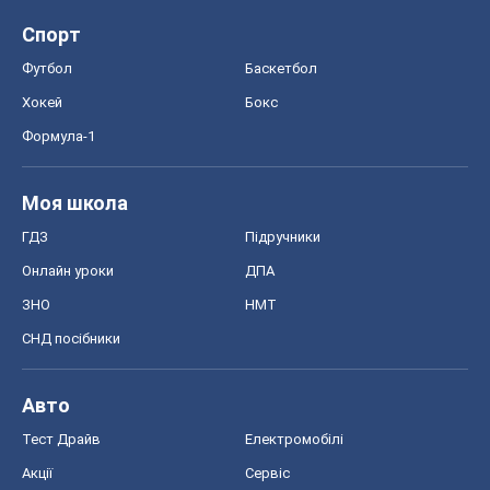
Спорт
Футбол
Баскетбол
Хокей
Бокс
Формула-1
Моя школа
ГДЗ
Підручники
Онлайн уроки
ДПА
ЗНО
НМТ
СНД посібники
Авто
Тест Драйв
Електромобілі
Акції
Сервіс