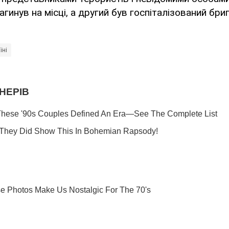
агинув на місці, а другий був госпіталізований бр
їні