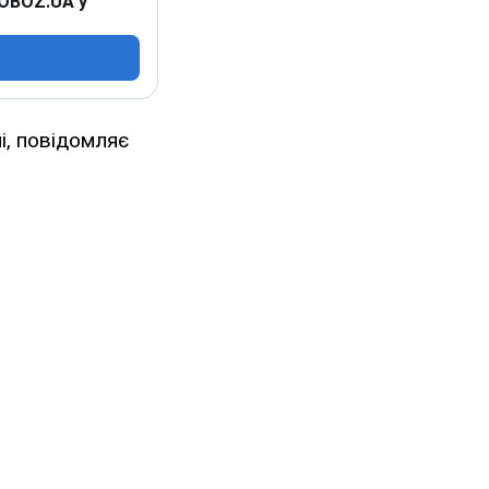
 OBOZ.UA у
і, повідомляє