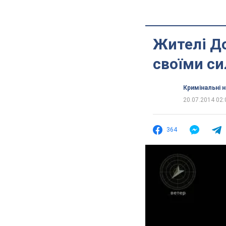
Жителі До
своїми с
Кримінальні 
20.07.2014 02:
364