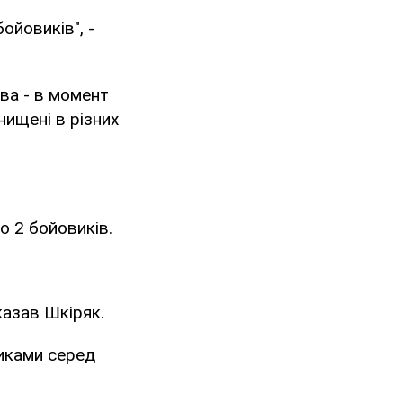
ойовиків", -
два - в момент
нищені в різних
о 2 бойовиків.
казав Шкіряк.
виками серед