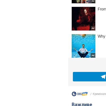
Кримінал
Важливе