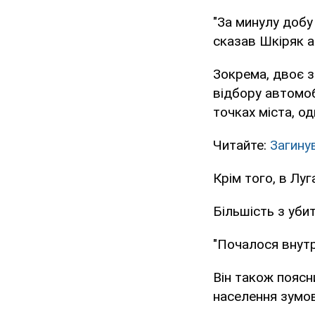
"За минулу добу
сказав Шкіряк а
Зокрема, двоє з
відбору автомоб
точках міста, о
Читайте:
Загину
Крім того, в Лу
Більшість з убит
"Почалося внутр
Він також поясн
населення зумов