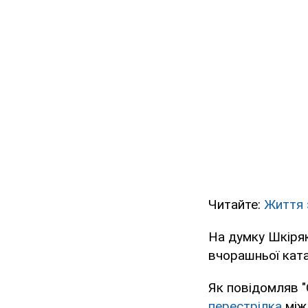
Читайте:
Життя з
На думку Шкіряк
вчорашньої ката
Як повідомляв "
перестрілка
між