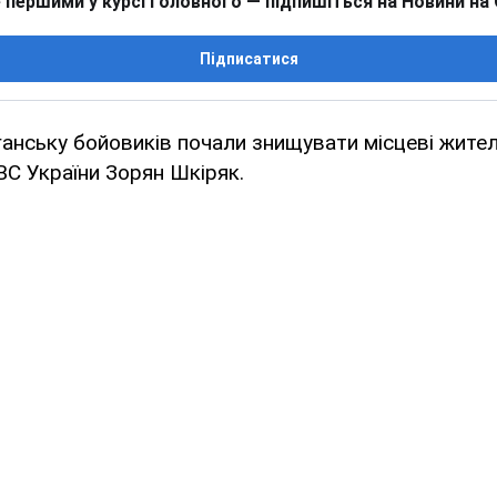
 першими у курсі головного — підпишіться на Новини на
Підписатися
ганську бойовиків почали знищувати місцеві жител
С України Зорян Шкіряк.