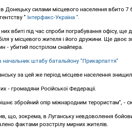
 в Донецьку силами місцевого населення вбито 7 б
гентству "
Інтерфакс-Україна ".
 них вбиті під час спроби пограбування офісу, ще 
іля у місцевого жителя і його дружини. Ще двоє з
дин - убитий пострілом снайпера.
в начальник штабу батальйону "Прикарпаття"
ганську за цей же період місцеве населення знищил
их - громадяни Російської Федерації.
ішнє збройний опір міжнародним терористам", - с
ив, що, зокрема, в Луганську невдоволення бойо
лено фактами розстрілу мирних жителів.