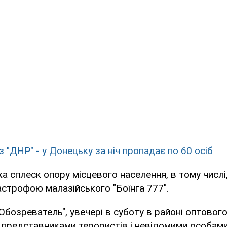
 "ДНР" - у Донецьку за ніч пропадає по 60 осіб
а сплеск опору місцевого населення, в тому числі,
строфою малазійського "Боїнга 777".
Обозреватель", увечері в суботу в районі оптовог
 представниками терористів і невідомими особами.