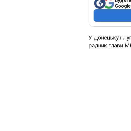
Будьте
Google
У Донецьку і Лу
радник глави МВ