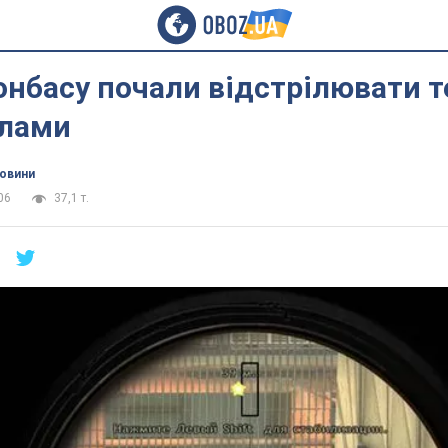
нбасу почали відстрілювати т
илами
новини
06
37,1 т.