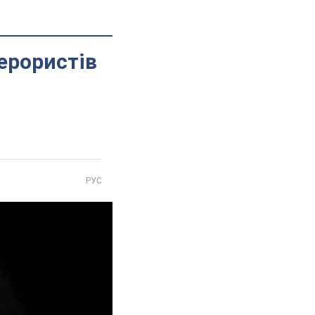
ерористів
РУС