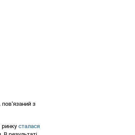
 пов'язаний з
о ринку
сталася
 В результаті