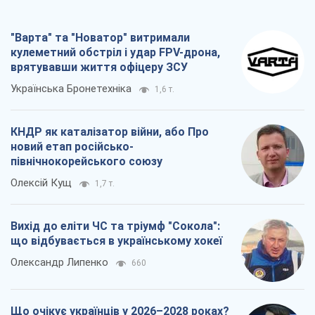
"Варта" та "Новатор" витримали
кулеметний обстріл і удар FPV-дрона,
врятувавши життя офіцеру ЗСУ
Українська Бронетехніка
1,6 т.
КНДР як каталізатор війни, або Про
новий етап російсько-
північнокорейського союзу
Олексій Кущ
1,7 т.
Вихід до еліти ЧС та тріумф "Сокола":
що відбувається в українському хокеї
Олександр Липенко
660
Що очікує українців у 2026–2028 роках?