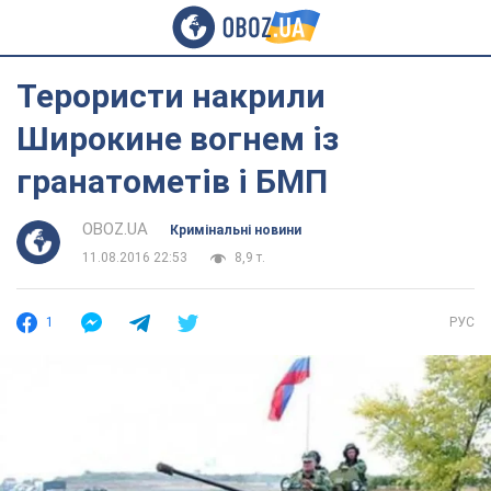
Терористи накрили
Широкине вогнем із
гранатометів і БМП
OBOZ.UA
Кримінальні новини
11.08.2016 22:53
8,9 т.
1
РУС