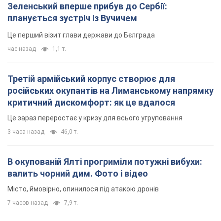
Зеленський вперше прибув до Сербії:
планується зустріч із Вучичем
Це перший візит глави держави до Бєлграда
час назад
1,1 т.
Третій армійський корпус створює для
російських окупантів на Лиманському напрямку
критичний дискомфорт: як це вдалося
Це зараз переростає у кризу для всього угруповання
3 часа назад
46,0 т.
В окупованій Ялті прогриміли потужні вибухи:
валить чорний дим. Фото і відео
Місто, ймовірно, опинилося під атакою дронів
7 часов назад
7,9 т.