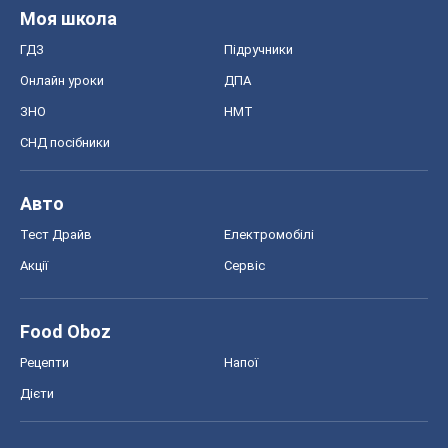
Моя школа
ГДЗ
Підручники
Онлайн уроки
ДПА
ЗНО
НМТ
СНД посібники
Авто
Тест Драйв
Електромобілі
Акції
Сервіс
Food Oboz
Рецепти
Напої
Дієти