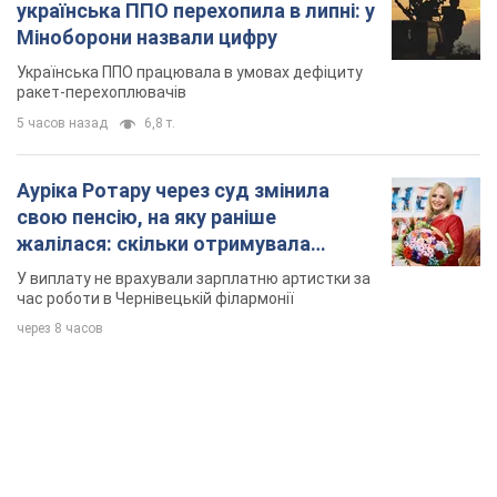
українська ППО перехопила в липні: у
Міноборони назвали цифру
Українська ППО працювала в умовах дефіциту
ракет-перехоплювачів
5 часов назад
6,8 т.
Ауріка Ротару через суд змінила
свою пенсію, на яку раніше
жалілася: скільки отримувала
співачка
У виплату не врахували зарплатню артистки за
час роботи в Чернівецькій філармонії
через 8 часов