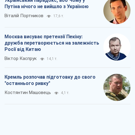
Український парадокс, або Чому у
Путіна нічого не вийшло з Україною
Віталій Портников
17,6 т.
Москва висуває претензії Пекіну:
дружба перетворюється на залежність
Росії від Китаю
Віктор Каспрук
14,1 т.
Кремль розпочав підготовку до свого
"останнього ривку"
Костянтин Машовець
4,1 т.