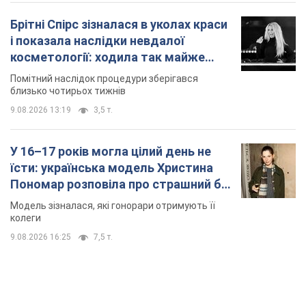
Брітні Спірс зізналася в уколах краси
і показала наслідки невдалої
косметології: ходила так майже
місяць
Помітний наслідок процедури зберігався
близько чотирьох тижнів
9.08.2026 13:19
3,5 т.
У 16–17 років могла цілий день не
їсти: українська модель Христина
Пономар розповіла про страшний бік
модельної кар’єри
Модель зізналася, які гонорари отримують її
колеги
9.08.2026 16:25
7,5 т.