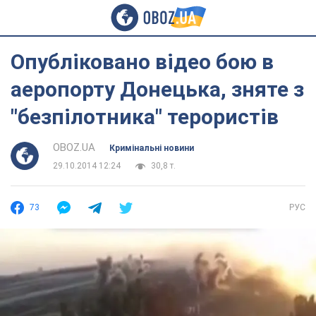
Опубліковано відео бою в
аеропорту Донецька, зняте з
"безпілотника" терористів
OBOZ.UA
Кримінальні новини
29.10.2014 12:24
30,8 т.
73
РУС