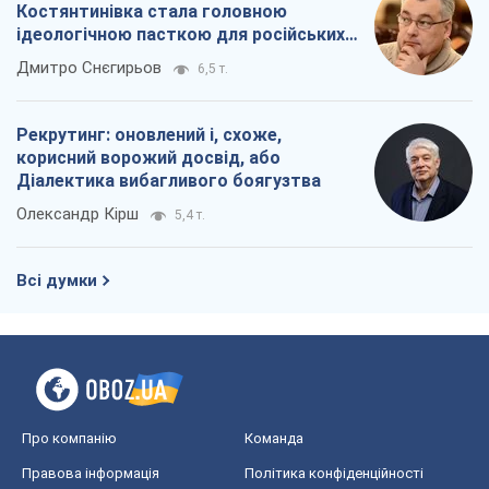
Костянтинівка стала головною
ідеологічною пасткою для російських
окупантів
Дмитро Снєгирьов
6,5 т.
Рекрутинг: оновлений і, схоже,
корисний ворожий досвід, або
Діалектика вибагливого боягузтва
Олександр Кірш
5,4 т.
Всі думки
Про компанію
Команда
Правова інформація
Політика конфіденційності