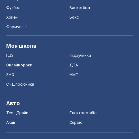
Футбол
Баскетбол
Хокей
Бокс
Формула-1
Моя школа
ГДЗ
Підручники
Онлайн уроки
ДПА
ЗНО
НМТ
СНД посібники
Авто
Тест Драйв
Електромобілі
Акції
Сервіс