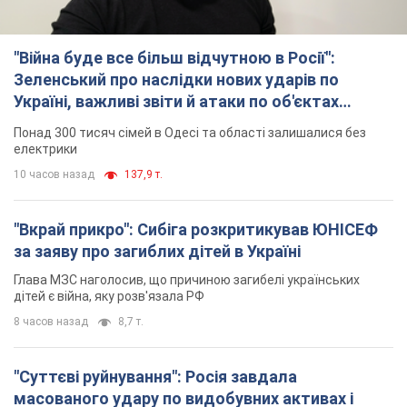
"Війна буде все більш відчутною в Росії":
Зеленський про наслідки нових ударів по
Україні, важливі звіти й атаки по об'єктах
ворога. Відео
Понад 300 тисяч сімей в Одесі та області залишалися без
електрики
10 часов назад
137,9 т.
"Вкрай прикро": Сибіга розкритикував ЮНІСЕФ
за заяву про загиблих дітей в Україні
Глава МЗС наголосив, що причиною загибелі українських
дітей є війна, яку розв'язала РФ
8 часов назад
8,7 т.
"Суттєві руйнування": Росія завдала
масованого удару по видобувних активах і