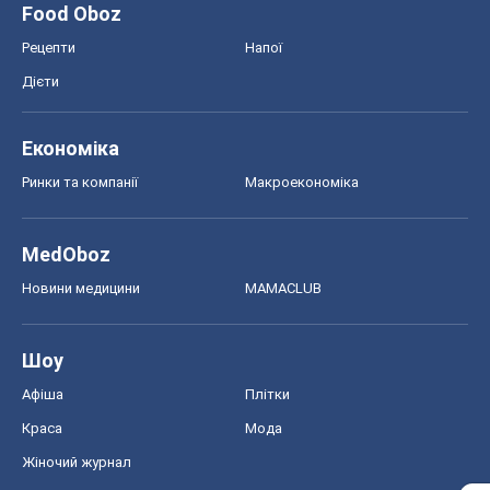
Food Oboz
Рецепти
Напої
Дієти
Економіка
Ринки та компанії
Макроекономіка
MedOboz
Новини медицини
MAMACLUB
Шоу
Афіша
Плітки
Краса
Мода
Жіночий журнал