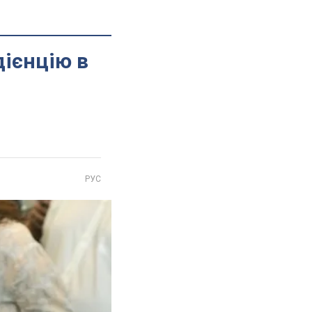
ієнцію в
РУС