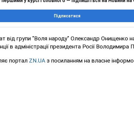
 першими у курсі головного — підпишіться на Новини на
Підписатися
ат від групи "Воля народу" Олександр Онищенко н
ції в адміністрації президента Росії Володимира П
ляє портал
ZN.UA
з посиланням на власне інформо