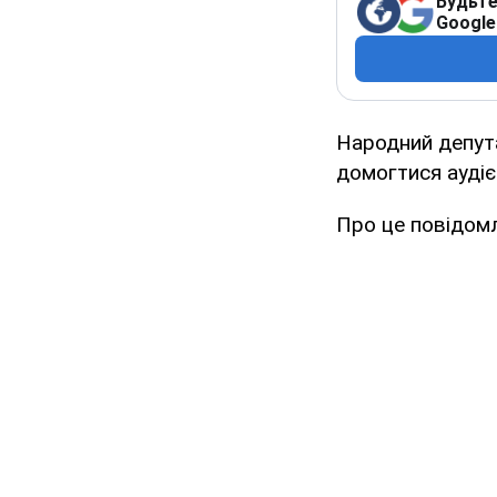
Будьте
Google
Народний депут
домогтися аудієн
Про це повідом