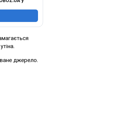
 OBOZ.UA у
амагається
утіна.
ване джерело.