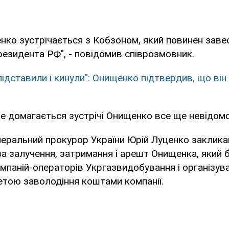
нко зустрічається з Кобзоном, який повинен заве
резидента РФ", - повідомив співрозмовник.
підставили і кинули": Онищенко підтвердив, що він
е домагається зустрічі Онищенко все ще невідомо
еральний прокурор України Юрій Луценко заклика
а залучення, затримання і арешт Онищенка, який 
мпаній-операторів Укргазвидобування і організув
етою заволодіння коштами компанії.