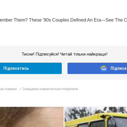
Тисни! Підписуйся! Читай тільки найкраще!
Підписатись
Підписа
ьні новини
Онищенко намагається потрапити...