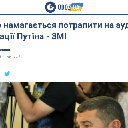
намагається потрапити на ауд
ції Путіна - ЗМІ
новини
8
25,9 т.