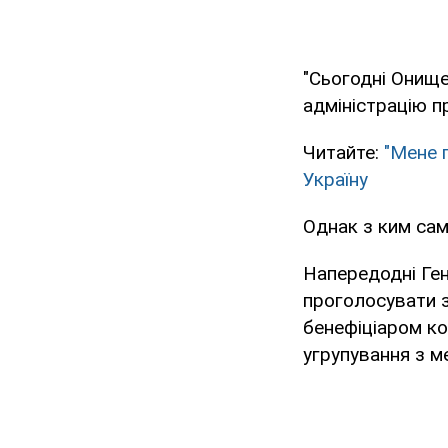
"Сьогодні Онище
адміністрацію п
Читайте:
"Мене 
Україну
Однак з ким сам
Напередодні Ген
проголосувати з
бенефіціаром ко
угрупування з м