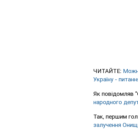
ЧИТАЙТЕ:
Можна
Україну - питанн
Як повідомляв "
народного депу
Так, першим гол
залучення Онище