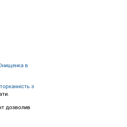
 Онищенка в
торканність з
ати.
ент дозволив