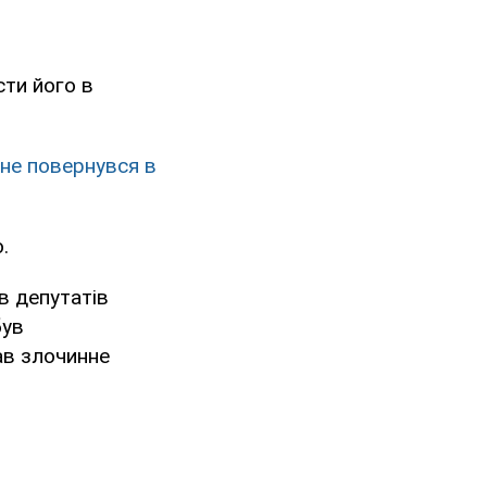
сти його в
 не повернувся в
.
в депутатів
був
ав злочинне