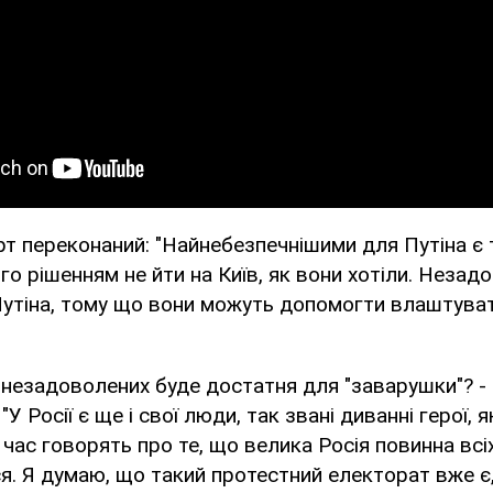
т переконаний: "Найнебезпечнішими для Путіна є т
го рішенням не йти на Київ, як вони хотіли. Незадо
Путіна, тому що вони можуть допомогти влаштува
х незадоволених буде достатня для "заварушки"? -
У Росії є ще і свої люди, так звані диванні герої, я
 час говорять про те, що велика Росія повинна всіх
ся. Я думаю, що такий протестний електорат вже є,