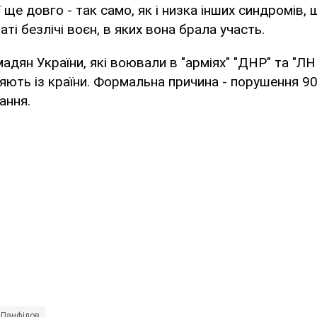
ї ще довго - так само, як і низка інших синдромів
таті безлічі воєн, в яких вона брала участь.
адян України, які воювали в "арміях" "ДНР" та "ЛН
ряють із країни. Формальна причина - порушення 9
ання.
 Панфілов