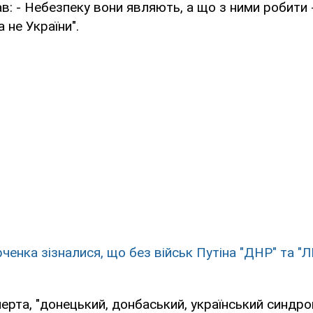
ав: - Небезпеку вони являють, а що з ними робити 
а не України".
ченка зізналися, що без військ Путіна "ДНР" та "Л
ерта, "донецький, донбаський, український синдро