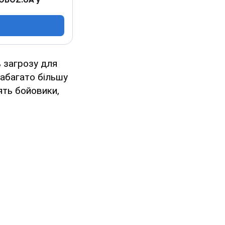
ь загрозу для
набагато більшу
ять бойовики,