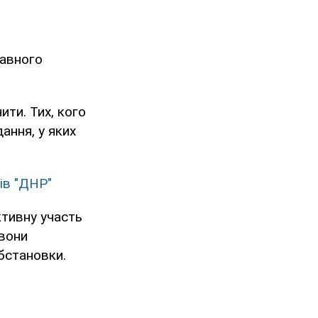
жавного
чити. Тих, кого
ання, у яких
ів "ДНР"
ктивну участь
"вони
обстановки.