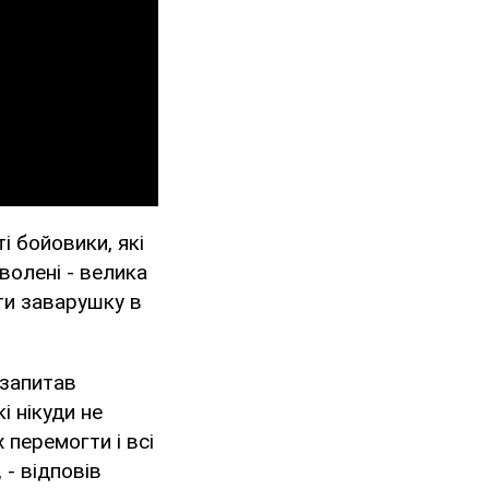
і бойовики, які
волені - велика
ти заварушку в
 запитав
кі нікуди не
 перемогти і всі
 - відповів