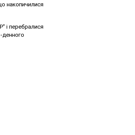
, що накопичилися
Р" і перебралися
0-денного