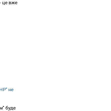
- це вже
НР" не
м" буде