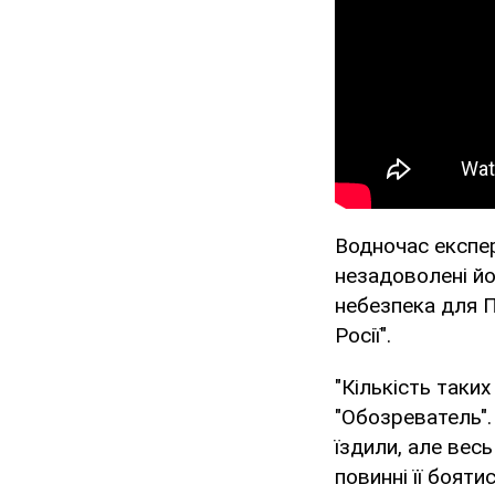
Водночас експер
незадоволені йо
небезпека для 
Росії".
"Кількість таки
"Обозреватель". "
їздили, але весь
повинні її бояти