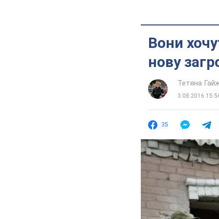
Вони хочу
нову загр
Тетяна Гай
3.08.2016 15:5
35