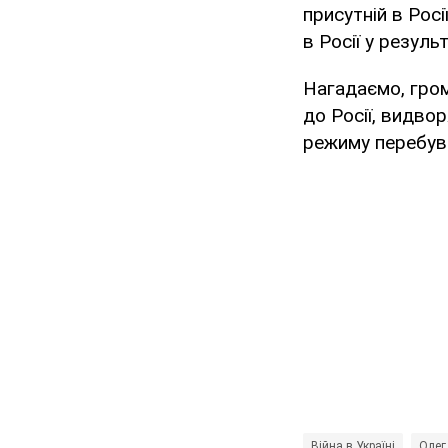
присутній в Росі
в Росії у резуль
Нагадаємо, гром
до Росії, видво
режиму перебув
Війна в Україні
Олег