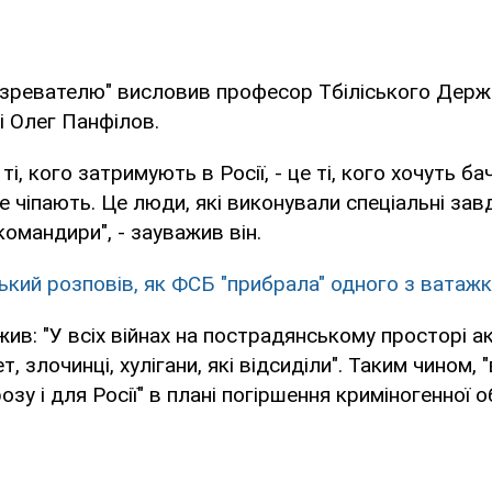
озревателю" висловив професор Тбіліського Дер
і Олег Панфілов.
ті, кого затримують в Росії, - це ті, кого хочуть ба
е чіпають. Це люди, які виконували спеціальні завд
командири", - зауважив він.
ький розповів, як ФСБ "прибрала" одного з ватажк
ив: "У всіх війнах на пострадянському просторі а
т, злочинці, хулігани, які відсиділи". Таким чином, 
зу і для Росії" в плані погіршення криміногенної 