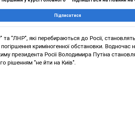
Підписатися
 та "ЛНР", які перебираються до Росії, становлят
 погіршення криміногенної обстановки. Водночас 
иму президента Росії Володимира Путіна становл
о рішенням "не йти на Київ".