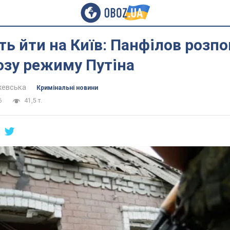
ть йти на Київ: Панфілов розпо
озу режиму Путіна
жевська
Кримінальні новини
6
41,5 т.