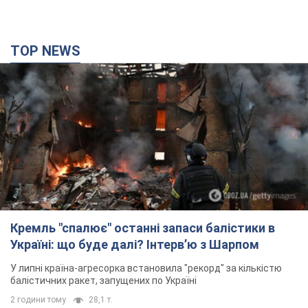
TOP NEWS
Кремль "спалює" останні запаси балістики в
Україні: що буде далі? Інтерв’ю з Шарпом
У липні країна-агресорка встановила "рекорд" за кількістю
балістичних ракет, запущених по Україні
2 години тому
28,1 т.