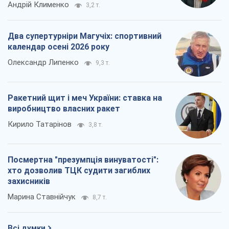
Андрій Клименко
3,2 т.
Два супертурніри Магучіх: спортивний
календар осені 2026 року
Олександр Липенко
9,3 т.
Ракетний щит і меч України: ставка на
виробництво власних ракет
Кирило Татарінов
3,8 т.
Посмертна "презумпція винуватості":
хто дозволив ТЦК судити загиблих
захисників
Марина Ставнійчук
8,7 т.
Всі думки