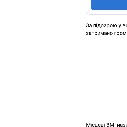
За підозрою у в
затримано гром
Місцеві ЗМІ наз