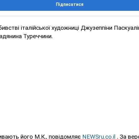
Підписатися
бивстві італійської художниці Джузеппіни Паскуалі
адянина Туреччини.
ивають його М.К., повідомляє
NEWSru.co.il
. За вер