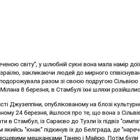
еченою світу", у шлюбній сукні вона мала намір дої
зраїлю, закликаючи людей до мирного співіснуван
 подорожувала разом зі своєю подругою Сільвією
 Мілана 8 березня, в Стамбулі їхні шляхи розійшлис
сті Джузеппіни, опублікованому на блозі культурної
аному 24 березня, йшлося про те, що вона з Сільв
ати в Стамбул, із Сараєво до Тузли їх підвіз "симп
м якийсь "юнак" підкинув їх до Белграда, де "нарече
місцевими мешканками Танею і Майєю. Потім були 