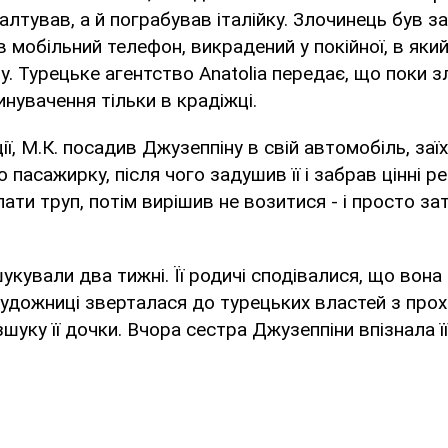
валтував, а й пограбував італійку. Злочинець був з
в мобільний телефон, викрадений у покійної, в який
у. Турецьке агентство Anatolia передає, що поки з
инувачення тільки в крадіжці.
ії, М.К. посадив Джузеппіну в свій автомобіль, заїх
пасажирку, після чого задушив її і забрав цінні реч
ати труп, потім вирішив не возитися - і просто зат
укували два тижні. Її родичі сподівалися, що вон
удожниці зверталася до турецьких властей з прох
уку її дочки. Вчора сестра Джузеппіни впізнала її