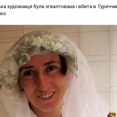
ька художниця була згвалтована і вбита в Туреччині
ісі.