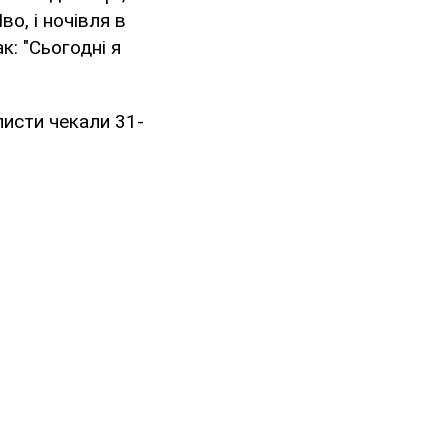
во, і ночівля в
к: "Сьогодні я
листи чекали 31-