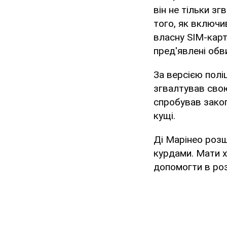
він не тільки зг
того, як включи
власну SIM-карт
пред'явлені обв
За версією поліц
згвалтував свою 
спробував закоп
кущі.
Ді Марінео розш
курдами. Мати х
допомогти в розш