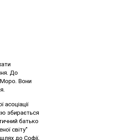
хати
ня. До
 Моро. Вони
я.
 асоціації
ією збирається
атичний батько
ної світу"
шлях до Софії,