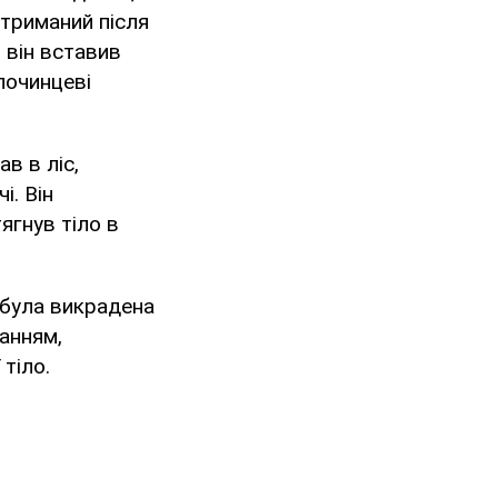
атриманий після
 він вставив
лочинцеві
ав в ліс,
і. Він
ягнув тіло в
а була викрадена
анням,
 тіло.