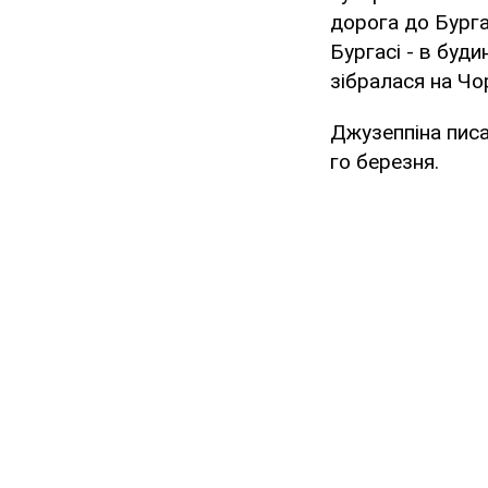
дорога до Бургас
Бургасі - в буди
зібралася на Чор
Джузеппіна писа
го березня.