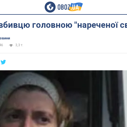
бивцю головною "нареченої св
новини
46
3,3 т.