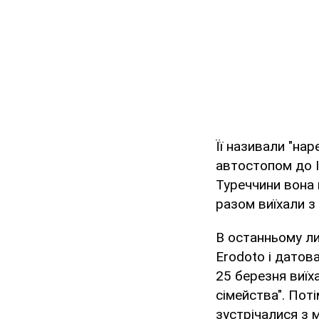
Її називали "нар
автостопом до І
Туреччини вона
разом виїхали з
В останньому ли
Erodoto і датов
25 березня виїх
сімейства". Поті
зустрічалися з 