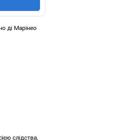
но ді Марінео
сією слідства,