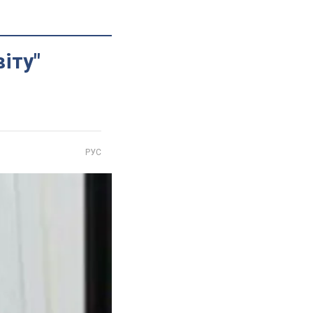
іту"
РУС