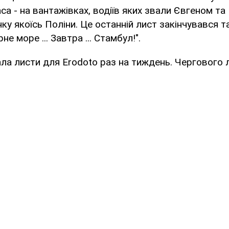
а - на вантажівках, водіїв яких звали Євгеном та І
нку якоїсь Поліни. Це останній лист закінчувався та
не море ... Завтра ... Стамбул!".
ла листи для Erodoto раз на тиждень. Чергового 