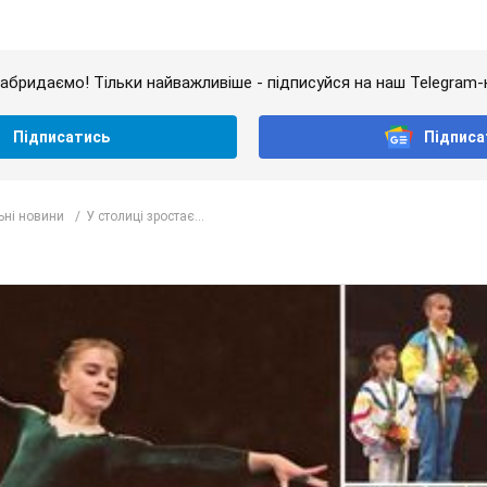
абридаємо! Тільки найважливіше - підписуйся на наш Telegram-
Підписатись
Підписа
ьні новини
У столиці зростає...