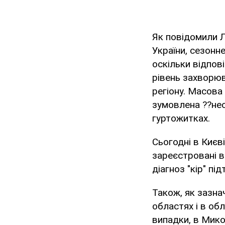
Як повідомили Л
України, сезонне
оскільки відпов
рівень захворю
регіону. Масова
зумовлена ??нео
гуртожитках.
Сьогодні в Києв
зареєстровані в
діагноз "кір" пі
Також, як зазна
областях і в об
випадки, в Микол