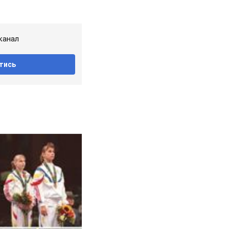
канал
тись