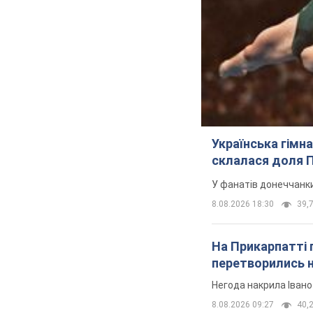
Українська гімн
склалася доля П
У фанатів донеччанк
8.08.2026 18:30
39,7
На Прикарпатті 
перетворились н
Негода накрила Іван
8.08.2026 09:27
40,2