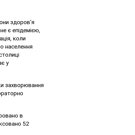
они здоров'я
не є епідемією,
ація, коли
го населення
 столиці
ає у
дки захворювання
бораторно
ровано в
іксовано 52