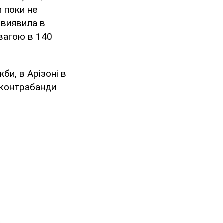
 поки не
, виявила в
 вагою в 140
би, в Арізоні в
 контрабанди