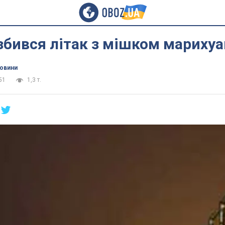
бився літак з мішком мариху
новини
51
1,3 т.