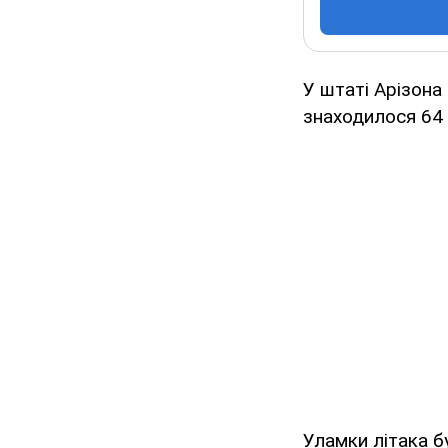
У штаті Арізона 
знаходилося 64
Уламки літака бу