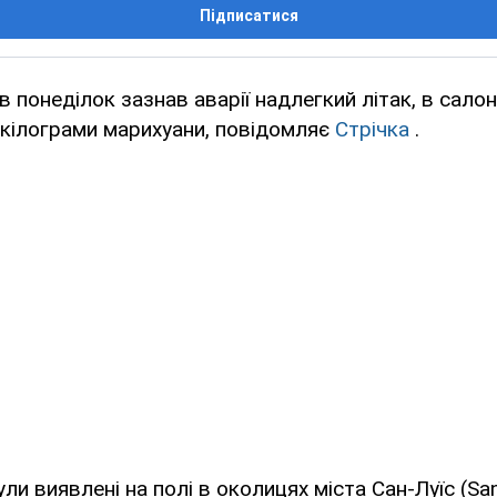
Підписатися
в понеділок зазнав аварії надлегкий літак, в салон
 кілограми марихуани, повідомляє
Стрічка
.
ли виявлені на полі в околицях міста Сан-Луїс (San