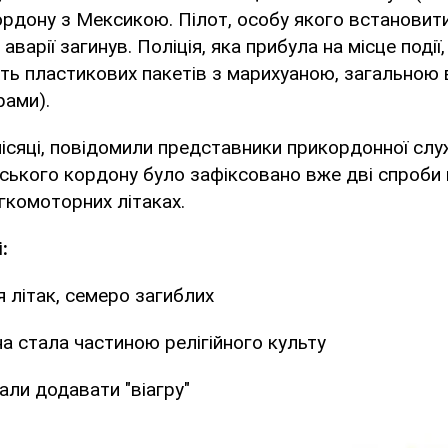
ордону з Мексикою. Пілот, особу якого встановити
 аварії загинув. Поліція, яка прибула на місце події
'ять пластикових пакетів з марихуаною, загальною
рами).
місяці, повідомили представники прикордонної служ
нського кордону було зафіксовано вже дві спроби
гкомоторних літаках.
:
я літак, семеро загиблих
на стала частиною релігійного культу
али додавати "віагру"