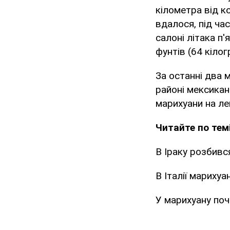
кілометра від к
вдалося, під час
салоні літака п
фунтів (64 кілог
За останні два 
районі мексика
марихуани на ле
Читайте по темі
В Іраку розбивс
В Італії марихуа
У марихуану поч