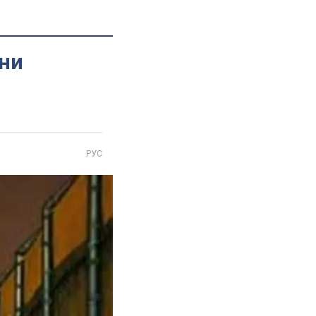
ани
РУС