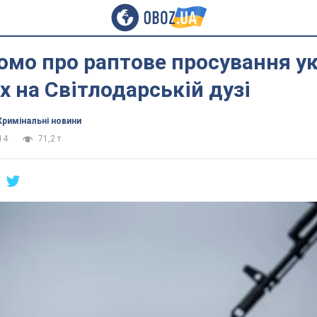
омо про раптове просування у
х на Світлодарській дузі
Кримінальні новини
14
71,2 т.