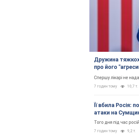
Дружина тяжкох
про його "агреси
Спершу лікарі не над
7 годин тому
10,7 т.
Її вбила Росія: 
атаки на Сумщи
Того дня під час росі
7 годин тому
9,2 т.