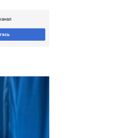
канал
тись