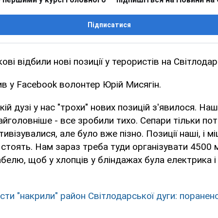
Підписатися
кові відбили нові позиції у терористів на Світлодарс
в у Facebook волонтер Юрій Мисягін.
ій дузі у нас "трохи" нових позицій з'явилося. На
найголовніше - все зробили тихо. Сепари тільки пот
ивізувалися, але було вже пізно. Позиції наші, і м
 стоять. Нам зараз треба туди організувати 4500 
белю, щоб у хлопців у бліндажах була електрика і с
сти "накрили" район Світлодарської дуги: поранен