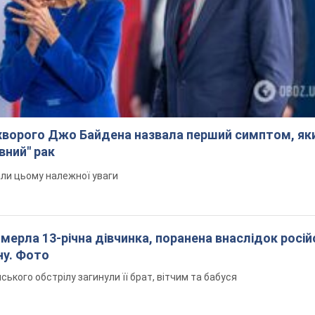
ворого Джо Байдена назвала перший симптом, яки
вний" рак
али цьому належної уваги
померла 13-річна дівчинка, поранена внаслідок росій
ну. Фото
йського обстрілу загинули її брат, вітчим та бабуся