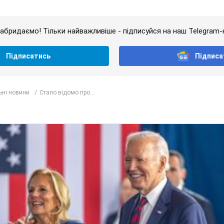
абридаємо! Тільки найважливіше - підписуйся на наш Telegram-
Підписатись
Підписа
ьні новини
Стало відомо про...