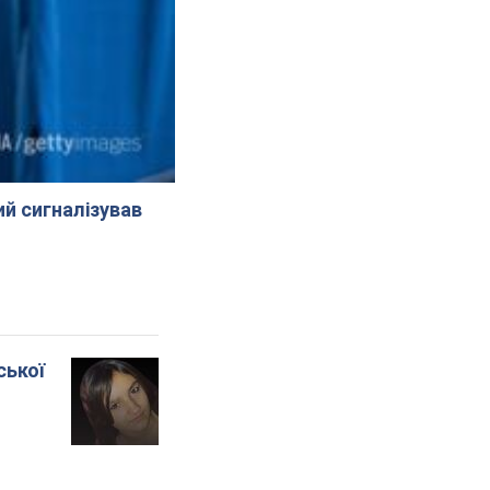
й сигналізував
ської