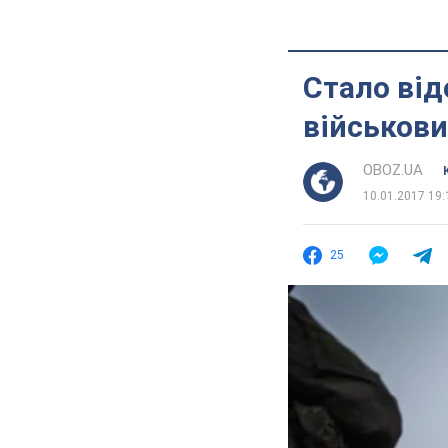
Стало від
військови
OBOZ.UA
10.01.2017 19:
25