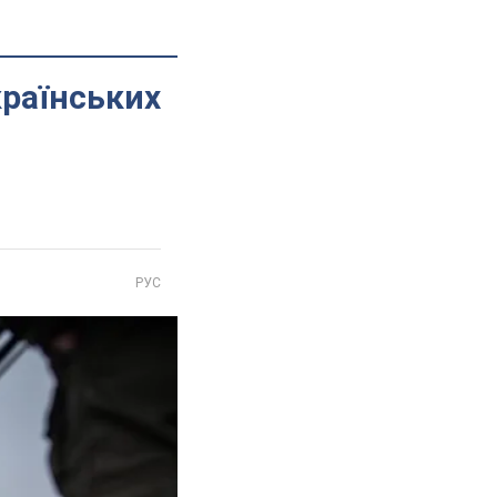
країнських
РУС