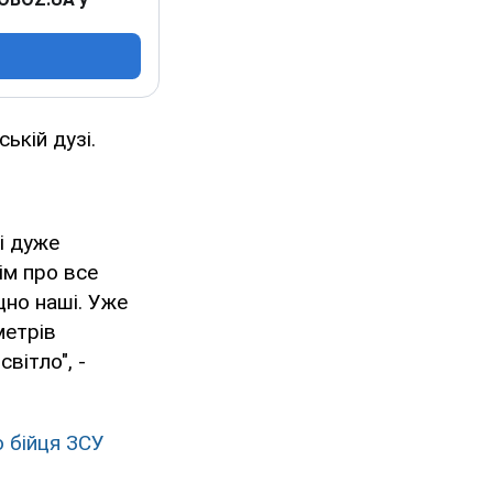
ькій дузі.
ші дуже
ім про все
іцно наші. Уже
метрів
вітло", -
о бійця ЗСУ