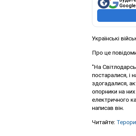
Google
Українські війсь
Про це повідоми
"На Світлодарськ
постаралися, і 
здогадалися, акт
опорники на них
електричного ка
написав він.
Читайте:
Терори