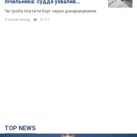
лічильника: суддя ухвалив
неочікуване рішення
Чи треба платити борг через донарахування
9 часов назад
31,3 т.
TOP NEWS