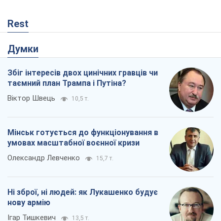
Rest
Думки
Збіг інтересів двох цинічних гравців чи
таємний план Трампа і Путіна?
Віктор Швець
10,5 т.
Мінськ готується до функціонування в
умовах масштабної воєнної кризи
Олександр Левченко
15,7 т.
Ні зброї, ні людей: як Лукашенко будує
нову армію
Ігар Тишкевич
13,5 т.