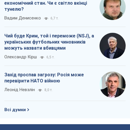
економічний стан. Чи є світло вкінці
тунелю?
Вадим Денисенко
6,7 т.
Чий буде Крим, той і переможе (NSJ), а
українських футбольних чиновників
можуть назвати вбивцями
Олександр Кірш
6,5 т.
Захід проспав загрозу: Росія може
перевірити НАТО війною
Леонід Невзлін
8,0 т.
Всі думки