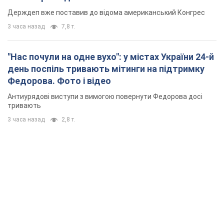
Держдеп вже поставив до відома американський Конгрес
3 часа назад
7,8 т.
"Нас почули на одне вухо": у містах України 24-й
день поспіль тривають мітинги на підтримку
Федорова. Фото і відео
Антиурядові виступи з вимогою повернути Федорова досі
тривають
3 часа назад
2,8 т.