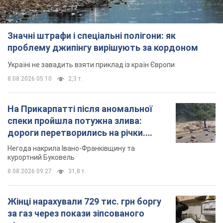
Значні штрафи і спеціальні полігони: як
проблему джипінгу вирішують за кордоном
Україні не завадить взяти приклад із країн Європи
8.08.2026 05:10
2,3 т.
На Прикарпатті після аномальної
спеки пройшла потужна злива:
дороги перетворились на річки.
Відео
Негода накрила Івано-Франківщину та
курортний Буковель
8.08.2026 09:27
31,8 т.
Жінці нарахували 729 тис. грн боргу
за газ через покази зіпсованого