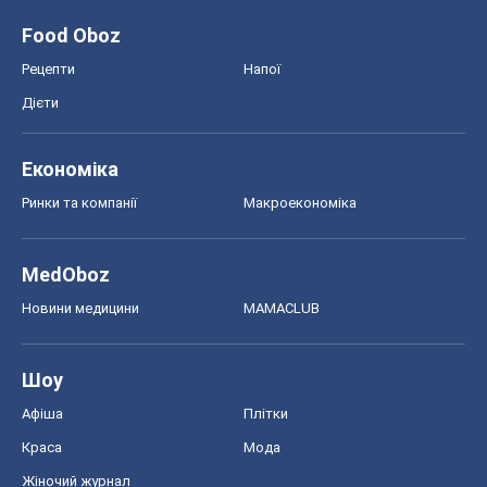
Food Oboz
Рецепти
Напої
Дієти
Економіка
Ринки та компанії
Макроекономіка
MedOboz
Новини медицини
MAMACLUB
Шоу
Афіша
Плітки
Краса
Мода
Жіночий журнал