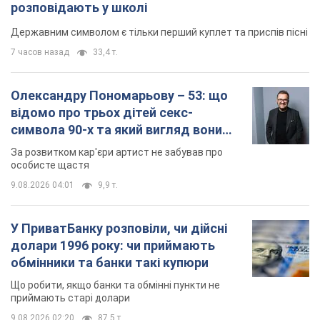
розповідають у школі
Державним символом є тільки перший куплет та приспів пісні
7 часов назад
33,4 т.
Олександру Пономарьову – 53: що
відомо про трьох дітей секс-
символа 90-х та який вигляд вони
мають
За розвитком кар'єри артист не забував про
особисте щастя
9.08.2026 04:01
9,9 т.
У ПриватБанку розповіли, чи дійсні
долари 1996 року: чи приймають
обмінники та банки такі купюри
Що робити, якщо банки та обмінні пункти не
приймають старі долари
9.08.2026 02:20
87,5 т.