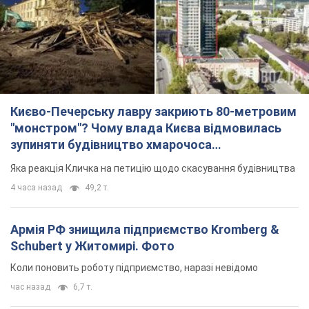
Києво-Печерську лавру закриють 80-метровим
"монстром"? Чому влада Києва відмовилась
зупиняти будівництво хмарочоса
"московського вірянина"
Яка реакція Кличка на петицію щодо скасування будівництва
4 часа назад
49,2 т.
Армія РФ знищила підприємство Kromberg &
Schubert у Житомирі. Фото
Коли поновить роботу підприємство, наразі невідомо
час назад
6,7 т.