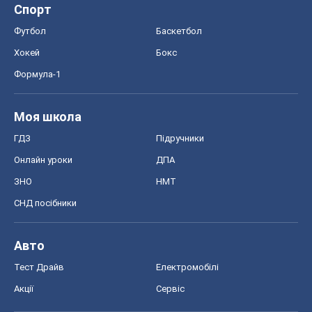
Спорт
Футбол
Баскетбол
Хокей
Бокс
Формула-1
Моя школа
ГДЗ
Підручники
Онлайн уроки
ДПА
ЗНО
НМТ
СНД посібники
Авто
Тест Драйв
Електромобілі
Акції
Сервіс