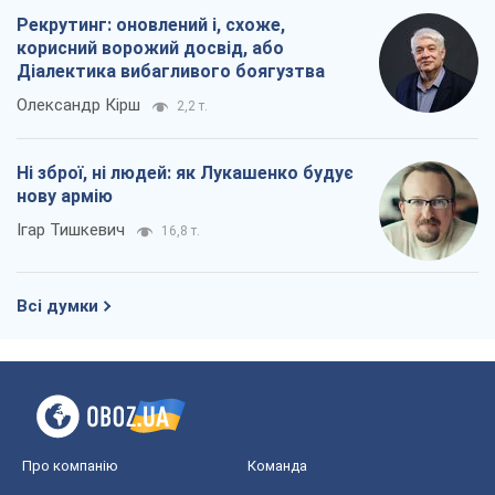
Рекрутинг: оновлений і, схоже,
корисний ворожий досвід, або
Діалектика вибагливого боягузтва
Олександр Кірш
2,2 т.
Ні зброї, ні людей: як Лукашенко будує
нову армію
Ігар Тишкевич
16,8 т.
Всі думки
Про компанію
Команда