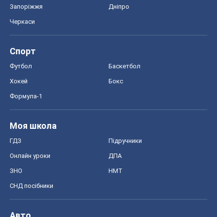
Запоріжжя
Дніпро
Черкаси
Спорт
Футбол
Баскетбол
Хокей
Бокс
Формула-1
Моя школа
ГДЗ
Підручники
Онлайн уроки
ДПА
ЗНО
НМТ
СНД посібники
Авто