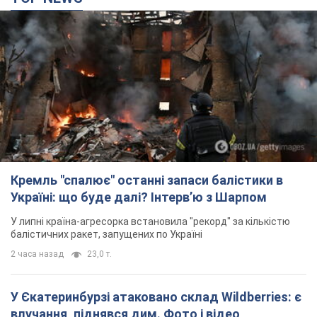
Кремль "спалює" останні запаси балістики в
Україні: що буде далі? Інтерв’ю з Шарпом
У липні країна-агресорка встановила "рекорд" за кількістю
балістичних ракет, запущених по Україні
2 часа назад
23,0 т.
У Єкатеринбурзі атаковано склад Wildberries: є
влучання, піднявся дим. Фото і відео