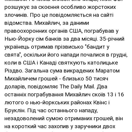
розшукує за скоєння особливо жорстоких
злочинів. Про це повідомляється на сайті
відомства. Михайлич, за даними
правоохоронних органів США, пограбував у
Нью-Йорку сім банків за два місяці. 35-річний
українець отримав прізвисько "бандит у
свята", оскільки його напади почалися в грудні,
коли в США і Канаді святкують католицьке
Різдво. Загальна сума викрадених Маратом
Михайличем грошей - близько 50 тисяч
доларів, повідомляє The Daily Mail. Два
останніх пограбування Михайлич скоїв 13 і 16
лютого о нью-йоркських районах Квінс і
Бруклін. Під час останнього нападу,
незадоволений сумою отриманих грошей, він
на короткий час захопив у заручники двох