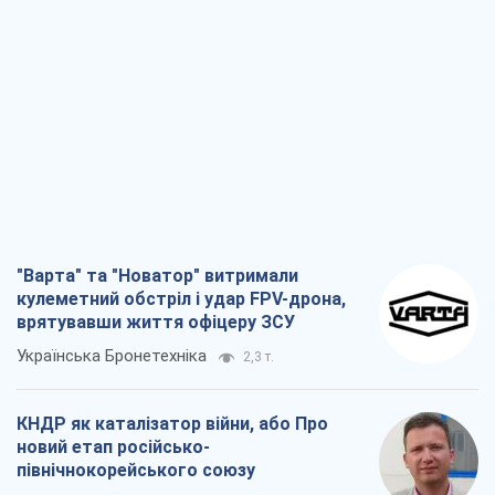
"Варта" та "Новатор" витримали
кулеметний обстріл і удар FPV-дрона,
врятувавши життя офіцеру ЗСУ
Українська Бронетехніка
2,3 т.
КНДР як каталізатор війни, або Про
новий етап російсько-
північнокорейського союзу