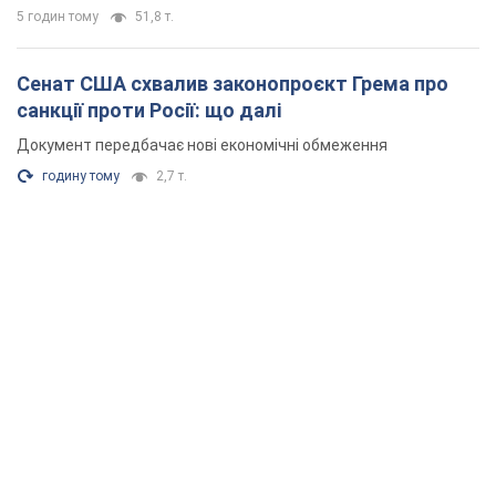
5 годин тому
51,8 т.
Сенат США схвалив законопроєкт Грема про
санкції проти Росії: що далі
Документ передбачає нові економічні обмеження
годину тому
2,7 т.