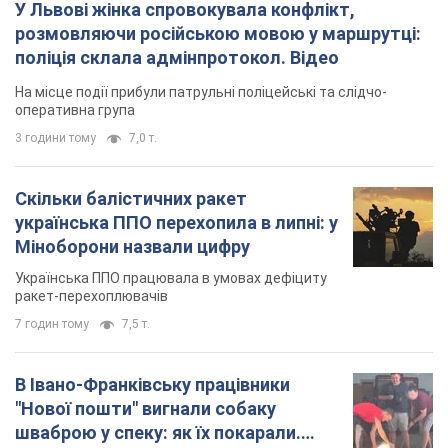
У Львові жінка спровокувала конфлікт,
розмовляючи російською мовою у маршрутці:
поліція склала адмінпротокол. Відео
На місце події прибули патрульні поліцейські та слідчо-
оперативна група
3 години тому
7,0 т.
Скільки балістичних ракет
українська ППО перехопила в липні: у
Міноборони назвали цифру
Українська ППО працювала в умовах дефіциту
ракет-перехоплювачів
7 годин тому
7,5 т.
В Івано-Франківську працівники
"Нової пошти" вигнали собаку
шваброю у спеку: як їх покарали.