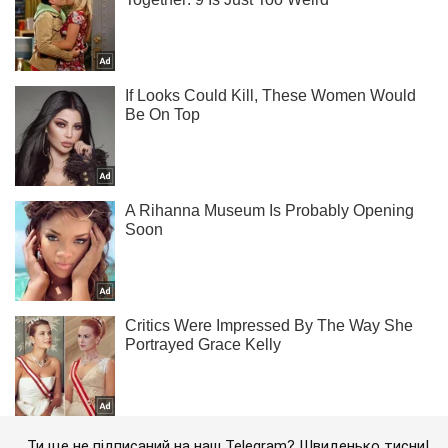
Ти ще не підписаний на наш Telegram? Швиденько тисни!