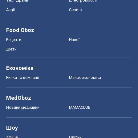
Тест Драйв
Електромобілі
Акції
Сервіс
Food Oboz
Рецепти
Напої
Дієти
Економіка
Ринки та компанії
Макроекономіка
MedOboz
Новини медицини
MAMACLUB
Шоу
Афіша
Плітки