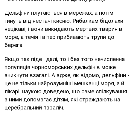
Дельфіни плутаються в мережах, а потім
гинуть від нестачі кисню. Рибалкам бідолахи
нецікаві, і вони викидають мертвих тварин в
море, а течія і вітер прибивають трупи до
берега.
Якщо так піде і далі, то і без того нечисленна
популяція чорноморських дельфінів може
зникнути взагалі. А адже, як відомо, дельфіни -
це не тільки найрозумніші мешканці моря, а й
лікарі: наукою доведено, що саме спілкування
з ними допомагає дітям, які страждають на
церебральний параліч.