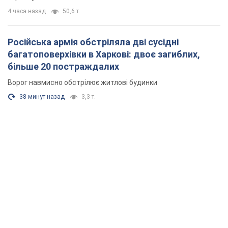
4 часа назад
50,6 т.
Російська армія обстріляла дві сусідні
багатоповерхівки в Харкові: двоє загиблих,
більше 20 постраждалих
Ворог навмисно обстрілює житлові будинки
38 минут назад
3,3 т.