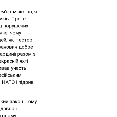
м'єр-міністра, я
иків. Проте
ід порушених
мію, чому
ей, як Нестор
Іванович добре
Сардинії разом з
красній яхті
ював участь
осійським
 НАТО і підрив
кий закон. Тому
 давно і
и цьому