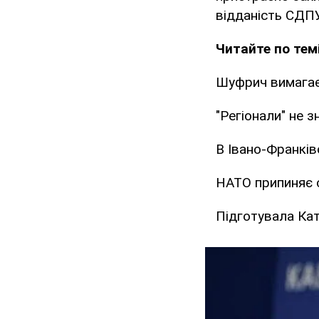
відданість СДПУ 
Читайте по темі
Шуфрич вимагає
"Регіонали" не 
В Івано-Франків
НАТО припиняє 
Підготувала Ка