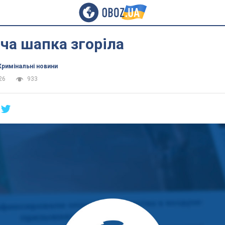
ча шапка згоріла
Кримінальні новини
26
933