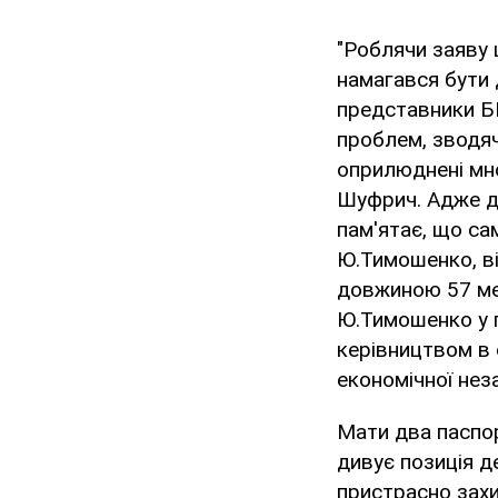
"Роблячи заяву щ
намагався бути 
представники БЮ
проблем, зводяч
оприлюднені мн
Шуфрич. Адже да
пам'ятає, що сам
Ю.Тимошенко, ві
довжиною 57 ме
Ю.Тимошенко у п
керівництвом в 
економічної нез
Мати два паспор
дивує позиція д
пристрасно захи