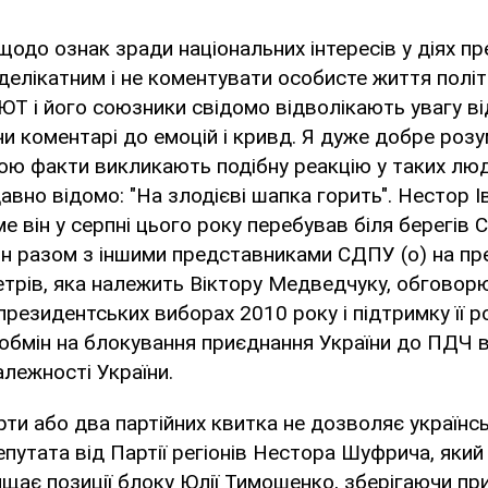
одо ознак зради національних інтересів у діях пре
делікатним і не коментувати особисте життя політ
Т і його союзники свідомо відволікають увагу в
и коментарі до емоцій і кривд. Я дуже добре розу
ою факти викликають подібну реакцію у таких люд
вно відомо: "На злодієві шапка горить". Нестор 
е він у серпні цього року перебував біля берегів 
н разом з іншими представниками СДПУ (о) на пре
трів, яка належить Віктору Медведчуку, обговор
резидентських виборах 2010 року і підтримку її р
обмін на блокування приєднання України до ПДЧ в
алежності України.
ти або два партійних квитка не дозволяє українсь
епутата від Партії регіонів Нестора Шуфрича, який
щає позиції блоку Юлії Тимошенко, зберігаючи пр