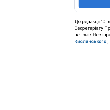
До редакції "Ог
Секретаріату Пр
регіонів Несто
Кислинського
,