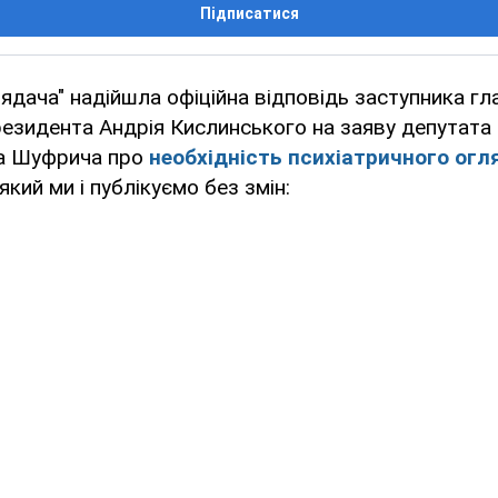
Підписатися
лядача" надійшла офіційна відповідь заступника гл
езидента Андрія Кислинського на заяву депутата в
ра Шуфрича про
необхідність психіатричного огл
 який ми і публікуємо без змін: