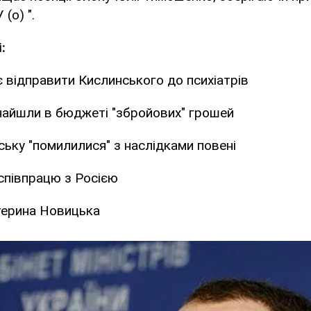
(о) ".
:
 відправити Кислинського до психіатрів
знайшли в бюджеті "збройових" грошей
ську "помилилися" з наслідками повені
співпрацю з Росією
терина Новицька