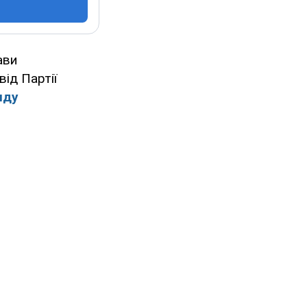
ави
ід Партії
яду